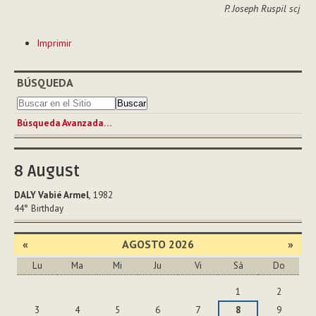
P. Joseph Ruspil scj
Acciones
Imprimir
de
Documento
BÚSQUEDA
Búsqueda Avanzada…
8
August
DALY Vabié Armel
, 1982
44°
Birthday
«
AGOSTO 2026
»
Lu
Ma
Mi
Ju
Vi
Sá
Do
Agosto
1
2
3
4
5
6
7
8
9