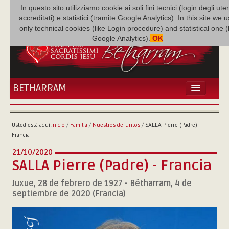
In questo sito utilizziamo cookie ai soli fini tecnici (login degli uten
accreditati) e statistici (tramite Google Analytics). In this site we 
only technical cookies (like Login procedure) and statistical one 
Google Analytics).
OK
BETHARRAM
INICIO
ACTUALIDADES
Usted está aquí:
Inicio
/
Familia
/
Nuestros defuntos
/
SALLA Pierre (Padre) -
BETHARRAM
Francia
FAMILIA
21/10/2020
MISIÓN
SALLA Pierre (Padre) - Francia
NEF
Juxue, 28 de febrero de 1927 - Bétharram, 4 de
MULTIMEDIA
septiembre de 2020 (Francia)
P. AUGUSTO ETCHECOPAR