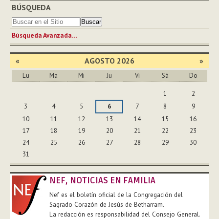
BÚSQUEDA
Búsqueda Avanzada…
«
AGOSTO 2026
»
Lu
Ma
Mi
Ju
Vi
Sá
Do
Agosto
1
2
3
4
5
6
7
8
9
10
11
12
13
14
15
16
17
18
19
20
21
22
23
24
25
26
27
28
29
30
31
NEF, NOTICIAS EN FAMILIA
Nef es el boletín oficial de la Congregación del
Sagrado Corazón de Jesús de Betharram.
La redacción es responsabilidad del Consejo General.