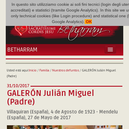
In questo sito utilizziamo cookie ai soli fini tecnici (login degli uten
accreditati) e statistici (tramite Google Analytics). In this site we 
only technical cookies (like Login procedure) and statistical one 
Google Analytics).
OK
BETHARRAM
INICIO
ACTUALIDADES
Usted está aquí:
Inicio
/
Familia
/
Nuestros defuntos
/
GALERÓN Julián Miguel
BETHARRAM
(Padre)
FAMILIA
31/10/2017
MISIÓN
GALERÓN Julián Miguel
NEF
(Padre)
MULTIMEDIA
Villaquiran (España), 4 de Agosto de 1923 - Mendelu
P. AUGUSTO ETCHECOPAR
(España), 27 de Mayo de 2017