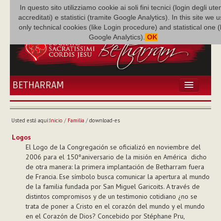
In questo sito utilizziamo cookie ai soli fini tecnici (login degli uten
accreditati) e statistici (tramite Google Analytics). In this site we 
only technical cookies (like Login procedure) and statistical one 
Google Analytics).
OK
BETHARRAM
INICIO
ACTUALIDADES
Usted está aquí:
Inicio
/
Familia
/
download-es
BETHARRAM
Logos
FAMILIA
El Logo de la Congregación se oficializó en noviembre del
MISIÓN
2006 para el 150ºaniversario de la misión en América  dicho
de otra manera: la primera implantación de Betharram fuera
NEF
de Francia. Ese símbolo busca comunicar la apertura al mundo
MULTIMEDIA
de la familia fundada por San Miguel Garicoits. A través de
P. AUGUSTO ETCHECOPAR
distintos compromisos y de un testimonio cotidiano ¿no se
trata de poner a Cristo en el corazón del mundo y el mundo
en el Corazón de Dios? Concebido por Stéphane Pru,