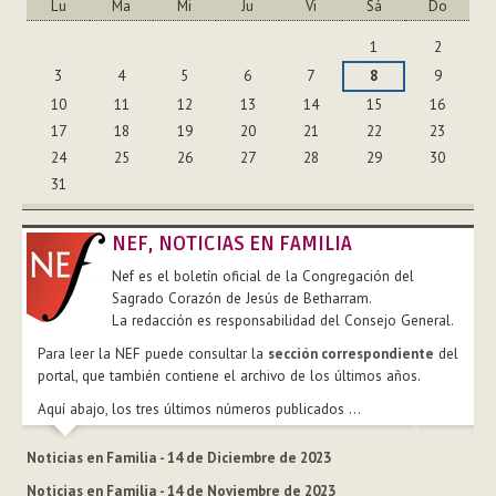
Lu
Ma
Mi
Ju
Vi
Sá
Do
Agosto
1
2
3
4
5
6
7
8
9
10
11
12
13
14
15
16
17
18
19
20
21
22
23
24
25
26
27
28
29
30
31
NEF, NOTICIAS EN FAMILIA
Nef es el boletín oficial de la Congregación del
Sagrado Corazón de Jesús de Betharram.
La redacción es responsabilidad del Consejo General.
Para leer la NEF puede consultar la
sección correspondiente
del
portal, que también contiene el archivo de los últimos años.
Aquí abajo, los tres últimos números publicados ...
Noticias en Familia - 14 de Diciembre de 2023
Noticias en Familia - 14 de Noviembre de 2023