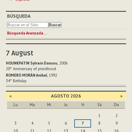
de
Documento
BÚSQUEDA
Búsqueda Avanzada…
7
August
HOUNKPATIN Sylvain Dansou
, 2006
20°
Anniversary of priesthood
ROMERO MORÁN Anibal
, 1992
34°
Birthday
«
AGOSTO 2026
»
Lu
Ma
Mi
Ju
Vi
Sá
Do
Agosto
1
2
3
4
5
6
7
8
9
10
11
12
13
14
15
16