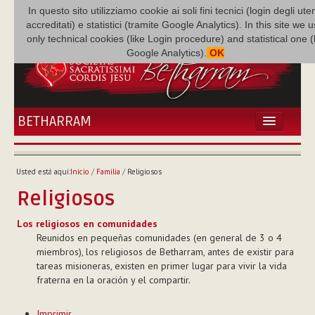
In questo sito utilizziamo cookie ai soli fini tecnici (login degli uten
accreditati) e statistici (tramite Google Analytics). In this site we 
only technical cookies (like Login procedure) and statistical one 
Google Analytics).
OK
BETHARRAM
INICIO
ACTUALIDADES
Usted está aquí:
Inicio
/
Familia
/
Religiosos
BETHARRAM
Religiosos
FAMILIA
MISIÓN
Los religiosos en comunidades
Reunidos en pequeñas comunidades (en general de 3 o 4
NEF
miembros), los religiosos de Betharram, antes de existir para
MULTIMEDIA
tareas misioneras, existen en primer lugar para vivir la vida
P. AUGUSTO ETCHECOPAR
fraterna en la oración y el compartir.
Acciones
Imprimir