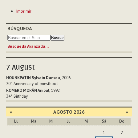
Acciones
Imprimir
de
Documento
BÚSQUEDA
Búsqueda Avanzada…
7
August
HOUNKPATIN Sylvain Dansou
, 2006
20°
Anniversary of priesthood
ROMERO MORÁN Anibal
, 1992
34°
Birthday
«
AGOSTO 2026
»
Lu
Ma
Mi
Ju
Vi
Sá
Do
Agosto
1
2