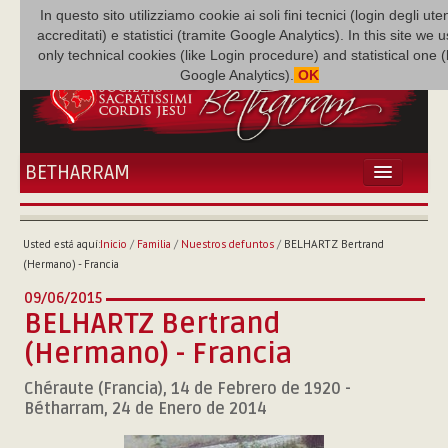
In questo sito utilizziamo cookie ai soli fini tecnici (login degli uten
accreditati) e statistici (tramite Google Analytics). In this site we 
only technical cookies (like Login procedure) and statistical one 
Google Analytics).
OK
BETHARRAM
INICIO
ACTUALIDADES
Usted está aquí:
Inicio
/
Familia
/
Nuestros defuntos
/
BELHARTZ Bertrand
BETHARRAM
(Hermano) - Francia
FAMILIA
09/06/2015
MISIÓN
BELHARTZ Bertrand
NEF
(Hermano) - Francia
MULTIMEDIA
Chéraute (Francia), 14 de Febrero de 1920 -
P. AUGUSTO ETCHECOPAR
Bétharram, 24 de Enero de 2014