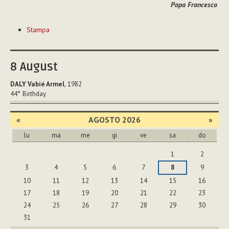
Papa Francesco
Azioni
Stampa
sul
documento
8
August
DALY Vabié Armel
, 1982
44°
Birthday
«
AGOSTO 2026
»
lu
ma
me
gi
ve
sa
do
agosto
1
2
3
4
5
6
7
8
9
10
11
12
13
14
15
16
17
18
19
20
21
22
23
24
25
26
27
28
29
30
31