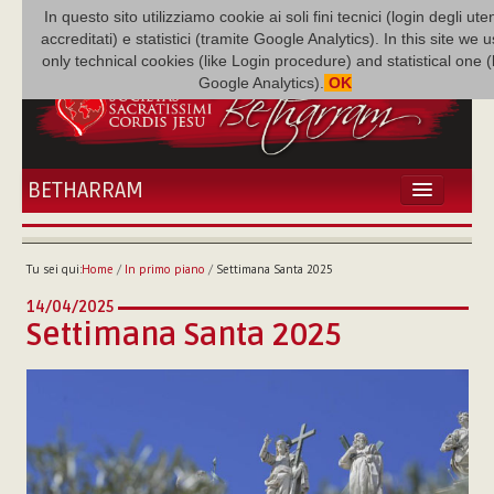
In questo sito utilizziamo cookie ai soli fini tecnici (login degli uten
accreditati) e statistici (tramite Google Analytics). In this site we 
only technical cookies (like Login procedure) and statistical one 
Google Analytics).
OK
BETHARRAM
HOME
ATTUALITÀ
Tu sei qui:
Home
/
In primo piano
/
Settimana Santa 2025
BÉTHARRAM
14/04/2025
FAMIGLIA
Settimana Santa 2025
MISSIONE
NEF
MEDIATECA
P. AUGUSTO ETCHECOPAR