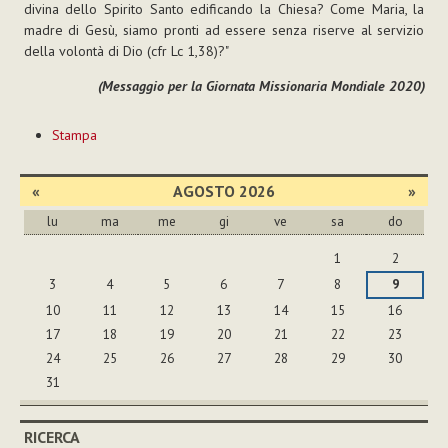
divina dello Spirito Santo edificando la Chiesa? Come Maria, la
madre di Gesù, siamo pronti ad essere senza riserve al servizio
della volontà di Dio (cfr Lc 1,38)?"
(Messaggio per la Giornata Missionaria Mondiale 2020)
Azioni
Stampa
sul
documento
«
AGOSTO 2026
»
lu
ma
me
gi
ve
sa
do
agosto
1
2
3
4
5
6
7
8
9
10
11
12
13
14
15
16
17
18
19
20
21
22
23
24
25
26
27
28
29
30
31
RICERCA