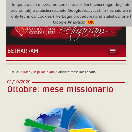
In questo sito utilizziamo cookie ai soli fini tecnici (login degli uten
accreditati) e statistici (tramite Google Analytics). In this site we 
only technical cookies (like Login procedure) and statistical one 
Google Analytics).
OK
BETHARRAM
HOME
ATTUALITÀ
Tu sei qui:
Home
/
In primo piano
/
Ottobre: mese missionario
BÉTHARRAM
01/10/2020
FAMIGLIA
Ottobre: mese missionario
MISSIONE
NEF
MEDIATECA
P. AUGUSTO ETCHECOPAR