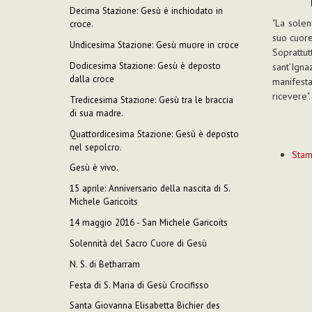
Decima Stazione: Gesù è inchiodato in
"La solen
croce.
suo cuor
Undicesima Stazione: Gesù muore in croce
Soprattu
Dodicesima Stazione: Gesù è deposto
sant’Igna
dalla croce
manifest
ricevere".
Tredicesima Stazione: Gesù tra le braccia
di sua madre.
Quattordicesima Stazione: Gesù è deposto
Azioni
nel sepolcro.
Sta
sul
Gesù è vivo.
documen
15 aprile: Anniversario della nascita di S.
Michele Garicoïts
14 maggio 2016 - San Michele Garicoïts
Solennità del Sacro Cuore di Gesù
N. S. di Betharram
Festa di S. Maria di Gesù Crocifisso
Santa Giovanna Elisabetta Bichier des