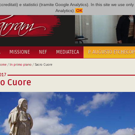
i accreditati) e statistici (tramite Google Analytics). In this site we use 
Analytics).
OK
A
MISSIONE
NEF
MEDIATECA
P. AUGUSTO ETCHECO
Home
/
In primo piano
/
Sacro Cuore
017
ro Cuore