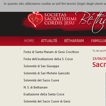
In questo sito utilizziamo cookie ai soli fini tecnici (login degli utent
HOME
ATTUALITÀ
BÉTHARRAM
FAMIGLI
NAVIGAZIONE
Tu sei qui:
Festa di Santa Mariam di Gesù Crocifisso
23/06/2
Festa dell'esaltazione della S. Croce
Sac
Solennità di San Giuseppe
Solennità di San Michele Garicoïts
Solennità del Sacro Cuore
N. S. di Betharram
Esaltazione della Santa Croce
Solennità del Sacro Cuore di Gesù