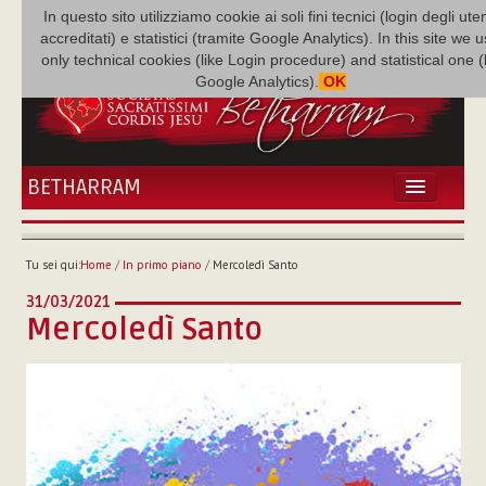
In questo sito utilizziamo cookie ai soli fini tecnici (login degli uten
accreditati) e statistici (tramite Google Analytics). In this site we 
only technical cookies (like Login procedure) and statistical one 
Google Analytics).
OK
BETHARRAM
HOME
ATTUALITÀ
Tu sei qui:
Home
/
In primo piano
/
Mercoledì Santo
BÉTHARRAM
31/03/2021
FAMIGLIA
Mercoledì Santo
MISSIONE
NEF
MEDIATECA
P. AUGUSTO ETCHECOPAR