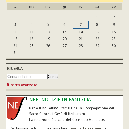
lu
ma
me
gi
ve
sa
do
agosto
1
2
3
4
5
6
7
8
9
10
11
12
13
14
15
16
17
18
19
20
21
22
23
24
25
26
27
28
29
30
31
RICERCA
Ricerca avanzata…
NEF, NOTIZIE IN FAMIGLIA
Nef è il bollettino ufficiale della Congregazione del
Sacro Cuore di Gesù di Betharram.
La redazione è a cura del Consiglio Generale.
Per leggere la NEF puoi consultare l’
apposita sezione
del