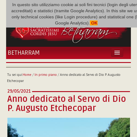
In questo sito utilizziamo cookie ai soli fini tecnici (login degli uten
accreditati) e statistici (tramite Google Analytics). In this site we 
only technical cookies (like Login procedure) and statistical one 
Google Analytics).
OK
BETHARRAM
HOME
ATTUALITÀ
Tu sei qui:
Home
/
In primo piano
/
Anno dedicato al Servo di Dio P. Augusto
BÉTHARRAM
Etchecopar
FAMIGLIA
29/05/2021
MISSIONE
Anno dedicato al Servo di Dio
NEF
P. Augusto Etchecopar
MEDIATECA
P. AUGUSTO ETCHECOPAR