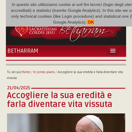
In questo sito utilizziamo cookie ai soli fini tecnici (login degli uten
accreditati) e statistici (tramite Google Analytics). In this site we 
only technical cookies (like Login procedure) and statistical one 
Google Analytics).
OK
BETHARRAM
HOME
ATTUALITÀ
Tu sei qui:
Home
/
In primo piano
/
Accogliere la sua eredità e farla diventare vita
BÉTHARRAM
vissuta
FAMIGLIA
21/04/2025
MISSIONE
Accogliere la sua eredità e
NEF
farla diventare vita vissuta
MEDIATECA
P. AUGUSTO ETCHECOPAR