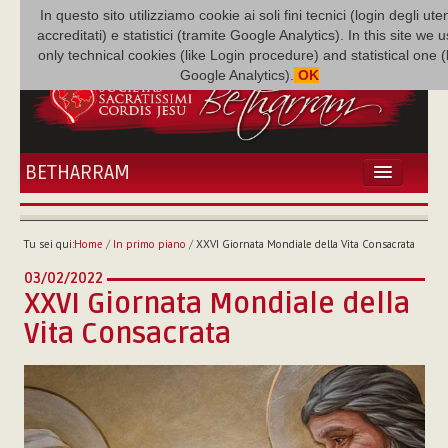
In questo sito utilizziamo cookie ai soli fini tecnici (login degli uten
accreditati) e statistici (tramite Google Analytics). In this site we 
only technical cookies (like Login procedure) and statistical one 
Google Analytics).
OK
BETHARRAM
HOME
ATTUALITÀ
Tu sei qui:
Home
/
In primo piano
/
XXVI Giornata Mondiale della Vita Consacrata
BÉTHARRAM
03/02/2022
FAMIGLIA
XXVI Giornata Mondiale della
MISSIONE
Vita Consacrata
NEF
MEDIATECA
P. AUGUSTO ETCHECOPAR