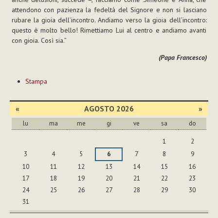
attendono con pazienza la fedeltà del Signore e non si lasciano
rubare la gioia dell’incontro. Andiamo verso la gioia dell’incontro:
questo è molto bello! Rimettiamo Lui al centro e andiamo avanti
con gioia. Così sia.”
(Papa Francesco)
Azioni
Stampa
sul
documento
«
AGOSTO 2026
»
lu
ma
me
gi
ve
sa
do
agosto
1
2
3
4
5
6
7
8
9
10
11
12
13
14
15
16
17
18
19
20
21
22
23
24
25
26
27
28
29
30
31