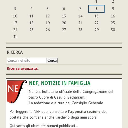
1
2
3
4
5
6
7
8
9
10
11
12
13
14
15
16
17
18
19
20
21
22
23
24
25
26
27
28
29
30
31
RICERCA
Ricerca avanzata…
NEF, NOTIZIE IN FAMIGLIA
Nef è il bollettino ufficiale della Congregazione del
Sacro Cuore di Gesù di Betharram.
La redazione è a cura del Consiglio Generale.
Per leggere la NEF puoi consultare l’
apposita sezione
del
portale che contiene anche l'archivio degli anni scorsi.
Qui sotto gli ultimi tre numeri pubblicati...