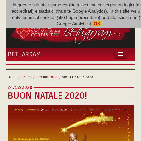
In questo sito utilizziamo cookie ai soli fini tecnici (login degli uten
accreditati) e statistici (tramite Google Analytics). In this site we 
only technical cookies (like Login procedure) and statistical one 
Google Analytics).
OK
BETHARRAM
HOME
ATTUALITÀ
Tu sei qui:
Home
/
In primo piano
/
BUON NATALE 2020!
BÉTHARRAM
24/12/2020
FAMIGLIA
BUON NATALE 2020!
MISSIONE
NEF
MEDIATECA
P. AUGUSTO ETCHECOPAR