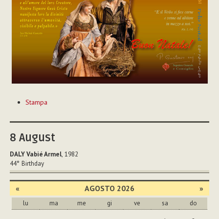
Azioni
Stampa
sul
documento
8
August
DALY Vabié Armel
, 1982
44°
Birthday
«
AGOSTO 2026
»
lu
ma
me
gi
ve
sa
do
agosto