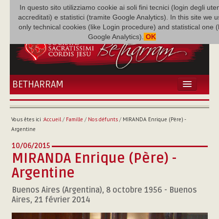
In questo sito utilizziamo cookie ai soli fini tecnici (login degli uten
accreditati) e statistici (tramite Google Analytics). In this site we 
only technical cookies (like Login procedure) and statistical one 
Google Analytics).
OK
BETHARRAM
ACCUEIL
ACTUALITÉS
Vous êtes ici :
Accueil
/
Famille
/
Nos défunts
/
MIRANDA Enrique (Père) -
BÉTHARRAM
Argentine
FAMILLE
10/06/2015
MISSION
MIRANDA Enrique (Père) -
NEF
Argentine
MULTIMÉDIA
Buenos Aires (Argentina), 8 octobre 1956 - Buenos
P. AUGUSTE ETCHÉCOPAR
Aires, 21 février 2014