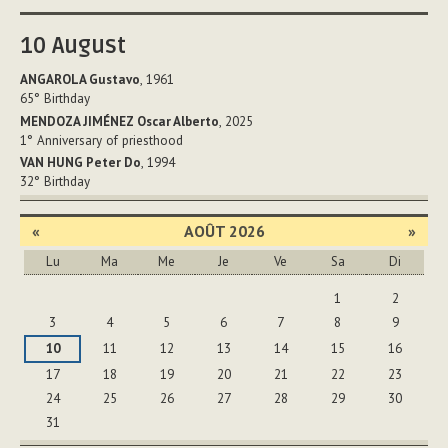
le
document
10
August
ANGAROLA Gustavo
, 1961
65°
Birthday
MENDOZA JIMÉNEZ Oscar Alberto
, 2025
1°
Anniversary of priesthood
VAN HUNG Peter Do
, 1994
32°
Birthday
«
AOÛT 2026
»
Lu
Ma
Me
Je
Ve
Sa
Di
Août
1
2
3
4
5
6
7
8
9
10
11
12
13
14
15
16
17
18
19
20
21
22
23
24
25
26
27
28
29
30
31