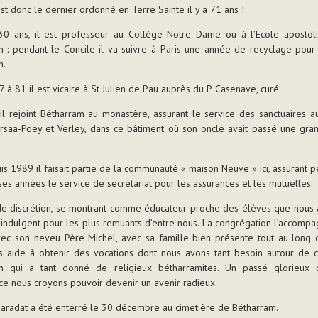
st donc le dernier ordonné en Terre Sainte il y a 71 ans !
30 ans, il est professeur au Collège Notre Dame ou à l’Ecole apostoliq
 : pendant le Concile il va suivre à Paris une année de recyclage pour
m.
7 à 81 il est vicaire à St Julien de Pau auprès du P. Casenave, curé.
l rejoint Bétharram au monastère, assurant le service des sanctuaires 
rsaa-Poey et Verley, dans ce bâtiment où son oncle avait passé une gran
.
is 1989 il faisait partie de la communauté « maison Neuve » ici, assurant 
s années le service de secrétariat pour les assurances et les mutuelles.
de discrétion, se montrant comme éducateur proche des élèves que nous 
ndulgent pour les plus remuants d’entre nous. La congrégation l’accomp
vec son neveu Père Michel, avec sa famille bien présente tout au long 
us aide à obtenir des vocations dont nous avons tant besoin autour de c
m qui a tant donné de religieux bétharramites. Un passé glorieux
ce nous croyons pouvoir devenir un avenir radieux.
aradat a été enterré le 30 décembre au cimetière de Bétharram.