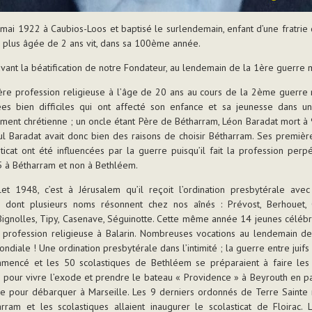
mai 1922 à Caubios-Loos et baptisé le surlendemain, enfant d’une fratrie
plus âgée de 2 ans vit, dans sa 100ème année.
vant la béatification de notre Fondateur, au lendemain de la 1ère guerre 
ère profession religieuse à l’âge de 20 ans au cours de la 2ème guerre 
es bien difficiles qui ont affecté son enfance et sa jeunesse dans un
ent chrétienne ; un oncle étant Père de Bétharram, Léon Baradat mort à
l Baradat avait donc bien des raisons de choisir Bétharram. Ses premiè
ticat ont été influencées par la guerre puisqu’il fait la profession perp
 à Bétharram et non à Bethléem.
let 1948, c’est à Jérusalem qu’il reçoit l’ordination presbytérale ave
s dont plusieurs noms résonnent chez nos aînés : Prévost, Berhouet, 
ignolles, Tipy, Casenave, Séguinotte. Cette même année 14 jeunes célébr
 profession religieuse à Balarin. Nombreuses vocations au lendemain d
ndiale ! Une ordination presbytérale dans l’intimité ; la guerre entre juifs
mmencé et les 50 scolastiques de Bethléem se préparaient à faire les 
pour vivre l’exode et prendre le bateau « Providence » à Beyrouth en p
e pour débarquer à Marseille. Les 9 derniers ordonnés de Terre Sainte 
rram et les scolastiques allaient inaugurer le scolasticat de Floirac. 