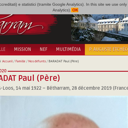
i accreditati) e statistici (tramite Google Analytics). In this site we use 
Analytics).
OK
LLE
MISSION
NEF
MULTIMÉDIA
P. AUGUSTE ETCHÉ
 :
Accueil
/
Famille
/
Nos défunts
/
BARADAT Paul (Père)
020
DAT Paul (Père)
-Loos, 14 mai 1922 – Bétharram, 28 décembre 2019 (Franc