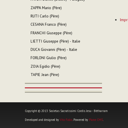
ZAPPA Mario (Père)
Actions
RUTI Carlo (Père)
Impr
sur
CESANA Franco (Père)
le
FRANCHI Giuseppe (Père)
documen
LIETTI Giuseppe (Père) - Italie
DUCA Giovanni (Père) - Italie
FORLONI Giulio (Père)
ZOIA Egidio (Père)
TAPIE Jean (Père)
Copyright © 2013 Societas Sacratissimi Cordis Jesu - Bétharram
Developed and designed by
Vito Falco
. Powered by
Plone CMS
.