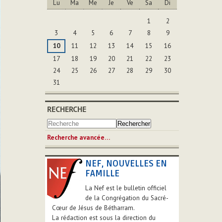
Lu
Ma
Me
Je
Ve
Sa
Di
Août
1
2
3
4
5
6
7
8
9
10
11
12
13
14
15
16
17
18
19
20
21
22
23
24
25
26
27
28
29
30
31
RECHERCHE
Recherche avancée…
NEF, NOUVELLES EN
FAMILLE
La Nef est le bulletin officiel
de la Congrégation du Sacré-
Cœur de Jésus de Bétharram.
La rédaction est sous la direction du