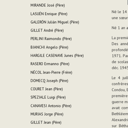
MIRANDE José (Père)
Né le 14 
LASUÉN Enrique (Père)
une sœur 
GALERÓN Julián Miguel (Père)
Né 1 an a
GILLET André (Père)
La premi
PERLINI Raimondo (Père)
Des anné
BIANCHI Angelo (Père)
profondém
HARGILE CASENAVE Junes (Père)
1971. Pau
de scolas
RASERO Ermanno (Père)
déc. 1945
NÉCOL Jean-Pierre (Frère)
Le 4 juil
DOMECQ Joseph (Père)
confrère
COURET Jean (Père)
Condou, B
première
SPEZIALE Luigi (Père)
guerre mo
CANAVESI Antonio (Père)
avait co
Bethléem 
MURIAS Jorge (Père)
Alexandri
GILLET Jean (Père)
sur Bétha