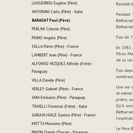
LHOUERROU Eugène (Père)
Baradat e
ANTONINI Carlo (Père) - Italie
Pendant 
Bétharram
BARADAT Paul (Père)
Bétharra
PERLINI Celeste (Père)
Puis de 7
PAJNO Angelo (Père)
SALLA Pierre (Père) - France
En 1981 i
Pères Ma
LAMBERT Jean (Père) - France
de sa vie
ALFONSO VÁZQUEZ Alfredo (Frère) -
Puis depu
Paraguay
nombreuse
VILLA Davide (Père)
Une vie 
VERLEY Gabriel (Père) - France
et même i
JARA Emiliano (Père) - Paraguay
prière, a
Qu’il no
TRIVELLI Fiorenzo (Frère) - Italie
Bétharra
GABAIX-HIALÉ Gaston (Père) - France
l’espéran
MOTTA Massimo (Père)
Le Père B
PAVON Daniel (Diacre) - Paraguay