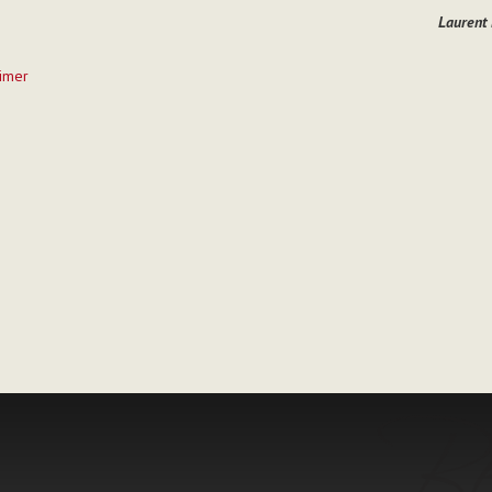
Laurent
imer
t