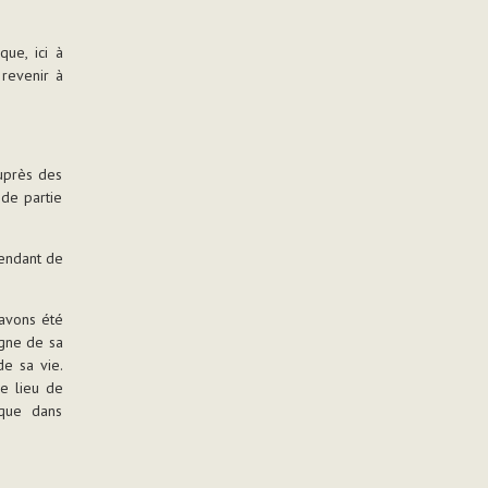
ue, ici à
 revenir à
auprès des
de partie
pendant de
avons été
agne de sa
de sa vie.
e lieu de
 que dans