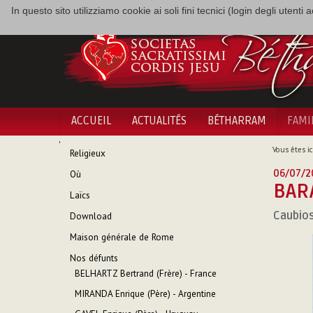
In questo sito utilizziamo cookie ai soli fini tecnici (login degli utent
ACCUEIL
ACTUALITÉS
BÉTHARRAM
FAMI
NAVIGATION
Vous êtes ici
Religieux
06/07/2
Où
BARA
Laïcs
Caubios
Download
Maison générale de Rome
Nos défunts
BELHARTZ Bertrand (Frère) - France
MIRANDA Enrique (Père) - Argentine