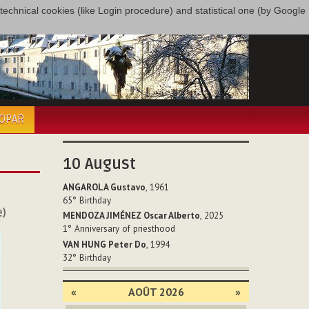
only technical cookies (like Login procedure) and statistical one (by Google
COPAR
10
August
ANGAROLA Gustavo
, 1961
65°
Birthday
e)
MENDOZA JIMÉNEZ Oscar Alberto
, 2025
1°
Anniversary of priesthood
VAN HUNG Peter Do
, 1994
32°
Birthday
«
AOÛT 2026
»