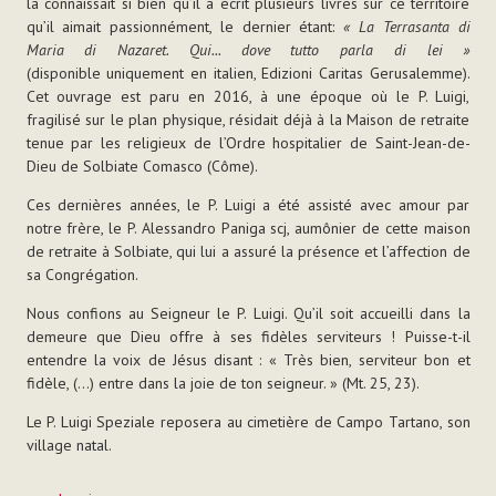
la connaissait si bien qu’il a écrit plusieurs livres sur ce territoire
qu’il aimait passionnément, le dernier étant:
«
La
Terrasanta di
Maria di Nazaret. Qui... dove tutto parla di lei »
(disponible uniquement en italien, Edizioni Caritas Gerusalemme).
Cet ouvrage est paru en 2016, à une époque où le P. Luigi,
fragilisé sur le plan physique, résidait déjà à la Maison de retraite
tenue par les religieux de l’Ordre hospitalier de Saint-Jean-de-
Dieu de Solbiate Comasco (Côme).
Ces dernières années, le P. Luigi a été assisté avec amour par
notre frère, le P. Alessandro Paniga scj, aumônier de cette
maison
de retraite à Solbiate, qui lui a assuré la présence et
l’affection de
sa Congrégation.
Nous confions au Seigneur le P. Luigi. Qu’il soit accueilli dans la
demeure que Dieu offre à ses fidèles serviteurs ! Puisse-t-il
entendre la voix de Jésus disant : « Très bien, serviteur bon et
fidèle, (...) entre dans la joie de ton seigneur. » (Mt. 25, 23).
Le P. Luigi Speziale reposera au cimetière de Campo Tartano, son
village natal.
Actions