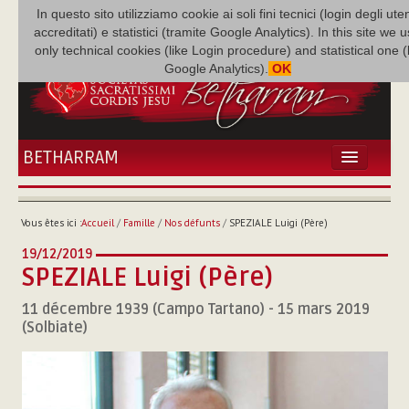
In questo sito utilizziamo cookie ai soli fini tecnici (login degli uten
accreditati) e statistici (tramite Google Analytics). In this site we 
only technical cookies (like Login procedure) and statistical one 
Google Analytics).
OK
BETHARRAM
ACCUEIL
ACTUALITÉS
Vous êtes ici :
Accueil
/
Famille
/
Nos défunts
/
SPEZIALE Luigi (Père)
BÉTHARRAM
19/12/2019
FAMILLE
SPEZIALE Luigi (Père)
MISSION
11 décembre 1939 (Campo Tartano) - 15 mars 2019
NEF
(Solbiate)
MULTIMÉDIA
P. AUGUSTE ETCHÉCOPAR