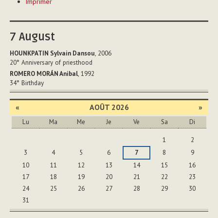
Imprimer
sur
le
document
7
August
HOUNKPATIN Sylvain Dansou
, 2006
20°
Anniversary of priesthood
ROMERO MORÁN Anibal
, 1992
34°
Birthday
«
AOÛT 2026
»
Lu
Ma
Me
Je
Ve
Sa
Di
Août
1
2
3
4
5
6
7
8
9
10
11
12
13
14
15
16
17
18
19
20
21
22
23
24
25
26
27
28
29
30
31