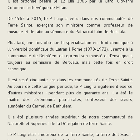
Il est ordonné prêtre le 12 juin 1965 par le Card. Giovanni
Colombo,
archevêque de Milan.
De 1965 à 2015, le P. Luigi a
vécu dans nos communautés de
Terre Sainte, exerçant son ministère comme professeur de
musique et de latin au séminaire du Patriarcat latin de Beit-Jala.
Plus tard, une fois obtenue la
spécialisation en droit canonique à
l’université pontificale du Latran à Rome (1970-1972), il rentre à la
communauté de Bethléem et reprend son ministère d’enseignant,
toujours
au séminaire de Beit-Jala, mais cette fois en droit
canonique.
Il est resté cinquante ans dans les
communautés de Terre Sainte.
Au cours de cette longue période, le P. Luigi a également exercé
d’autres ministères : pendant plus de quarante ans, il a été le
maître des cérémonies patriarcales, confesseur des sœurs,
aumônier du Carmel de Bethléem.
Il a été plusieurs années supérieur
de notre communauté de
Nazareth et Supérieur de la Délégation de
Terre Sainte.
Le P. Luigi était amoureux de la Terre Sainte, la terre de Jésus. Il