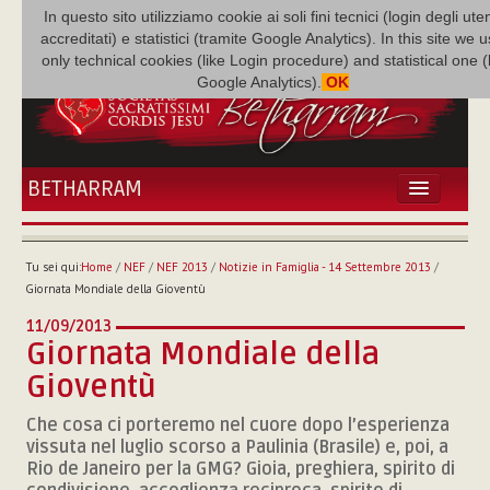
In questo sito utilizziamo cookie ai soli fini tecnici (login degli uten
accreditati) e statistici (tramite Google Analytics). In this site we 
only technical cookies (like Login procedure) and statistical one 
Google Analytics).
OK
BETHARRAM
HOME
ATTUALITÀ
Tu sei qui:
Home
/
NEF
/
NEF 2013
/
Notizie in Famiglia - 14 Settembre 2013
/
BÉTHARRAM
Giornata Mondiale della Gioventù
FAMIGLIA
11/09/2013
MISSIONE
Giornata Mondiale della
NEF
Gioventù
MEDIATECA
Che cosa ci porteremo nel cuore dopo l’esperienza
P. AUGUSTO ETCHECOPAR
vissuta nel luglio scorso a Paulinia (Brasile) e, poi, a
Rio de Janeiro per la GMG? Gioia, preghiera, spirito di