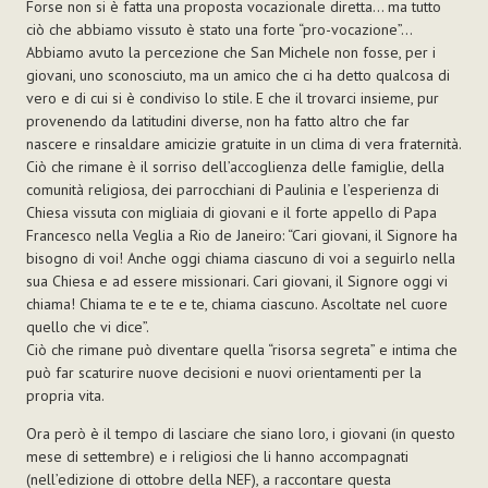
Forse non si è fatta una proposta vocazionale diretta... ma tutto
ciò che abbiamo vissuto è stato una forte “pro-vocazione”...
Abbiamo avuto la percezione che San Michele non fosse, per i
giovani, uno sconosciuto, ma un amico che ci ha detto qualcosa di
vero e di cui si è condiviso lo stile. E che il trovarci insieme, pur
provenendo da latitudini diverse, non ha fatto altro che far
nascere e rinsaldare amicizie gratuite in un clima di vera fraternità.
Ciò che rimane è il sorriso dell’accoglienza delle famiglie, della
comunità religiosa, dei parrocchiani di Paulinia e l’esperienza di
Chiesa vissuta con migliaia di giovani e il forte appello di Papa
Francesco nella Veglia a Rio de Janeiro: “Cari giovani, il Signore ha
bisogno di voi! Anche oggi chiama ciascuno di voi a seguirlo nella
sua Chiesa e ad essere missionari. Cari giovani, il Signore oggi vi
chiama! Chiama te e te e te, chiama ciascuno. Ascoltate nel cuore
quello che vi dice”.
Ciò che rimane può diventare quella “risorsa segreta” e intima che
può far scaturire nuove decisioni e nuovi orientamenti per la
propria vita.
Ora però è il tempo di lasciare che siano loro, i giovani (in questo
mese di settembre) e i religiosi che li hanno accompagnati
(nell’edizione di ottobre della NEF), a raccontare questa