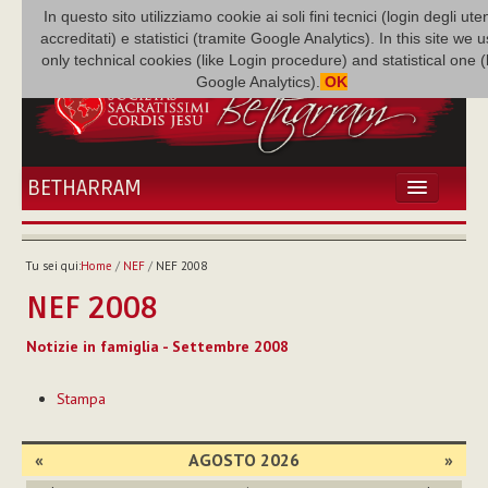
In questo sito utilizziamo cookie ai soli fini tecnici (login degli uten
accreditati) e statistici (tramite Google Analytics). In this site we 
only technical cookies (like Login procedure) and statistical one 
Google Analytics).
OK
BETHARRAM
HOME
ATTUALITÀ
Tu sei qui:
Home
/
NEF
/
NEF 2008
BÉTHARRAM
NEF 2008
FAMIGLIA
MISSIONE
Notizie in famiglia - Settembre 2008
NEF
Azioni
MEDIATECA
Stampa
sul
documento
P. AUGUSTO ETCHECOPAR
«
AGOSTO 2026
»