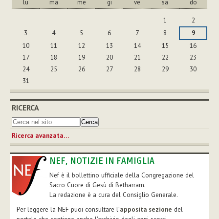
lu
ma
me
gi
ve
sa
do
agosto
1
2
3
4
5
6
7
8
9
10
11
12
13
14
15
16
17
18
19
20
21
22
23
24
25
26
27
28
29
30
31
RICERCA
Ricerca avanzata…
NEF, NOTIZIE IN FAMIGLIA
Nef è il bollettino ufficiale della Congregazione del
Sacro Cuore di Gesù di Betharram.
La redazione è a cura del Consiglio Generale.
Per leggere la NEF puoi consultare l’
apposita sezione
del