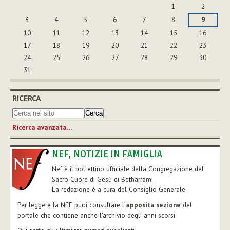
1
2
3
4
5
6
7
8
9
10
11
12
13
14
15
16
17
18
19
20
21
22
23
24
25
26
27
28
29
30
31
RICERCA
Ricerca avanzata…
NEF, NOTIZIE IN FAMIGLIA
Nef è il bollettino ufficiale della Congregazione del
Sacro Cuore di Gesù di Betharram.
La redazione è a cura del Consiglio Generale.
Per leggere la NEF puoi consultare l’
apposita sezione
del
portale che contiene anche l'archivio degli anni scorsi.