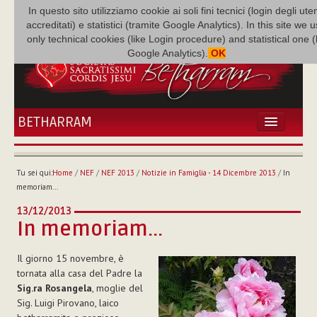
In questo sito utilizziamo cookie ai soli fini tecnici (login degli uten
accreditati) e statistici (tramite Google Analytics). In this site we 
only technical cookies (like Login procedure) and statistical one 
Google Analytics).
OK
BETHARRAM
HOME
ATTUALITÀ
Tu sei qui:
Home
/
NEF
/
NEF 2013
/
Notizie in Famiglia - 14 Dicembre 2013
/
In
BÉTHARRAM
memoriam...
FAMIGLIA
13/12/2013
MISSIONE
In memoriam...
NEF
Il giorno 15 novembre, è
MEDIATECA
tornata alla casa del Padre la
P. AUGUSTO ETCHECOPAR
Sig.ra Rosangela
, moglie del
Sig. Luigi Pirovano, laico