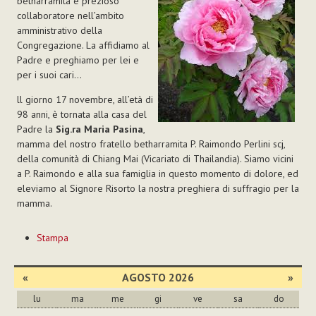
betharramita e prezioso
collaboratore nell’ambito
amministrativo della
Congregazione. La affidiamo al
Padre e preghiamo per lei e
per i suoi cari...
ll giorno 17 novembre, all’età di
98 anni, è tornata alla casa del
Padre la
Sig.ra Maria Pasina
,
mamma del nostro fratello betharramita P. Raimondo Perlini scj,
della comunità di Chiang Mai (Vicariato di Thailandia). Siamo vicini
a P. Raimondo e alla sua famiglia in questo momento di dolore, ed
eleviamo al Signore Risorto la nostra preghiera di suffragio per la
mamma.
Azioni
Stampa
sul
documento
«
AGOSTO 2026
»
lu
ma
me
gi
ve
sa
do
agosto