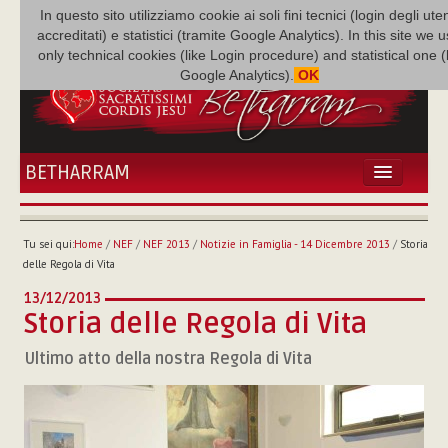
In questo sito utilizziamo cookie ai soli fini tecnici (login degli uten
accreditati) e statistici (tramite Google Analytics). In this site we 
only technical cookies (like Login procedure) and statistical one 
Google Analytics).
OK
BETHARRAM
HOME
ATTUALITÀ
Tu sei qui:
Home
/
NEF
/
NEF 2013
/
Notizie in Famiglia - 14 Dicembre 2013
/
Storia
BÉTHARRAM
delle Regola di Vita
FAMIGLIA
13/12/2013
MISSIONE
Storia delle Regola di Vita
NEF
Ultimo atto della nostra Regola di Vita
MEDIATECA
P. AUGUSTO ETCHECOPAR