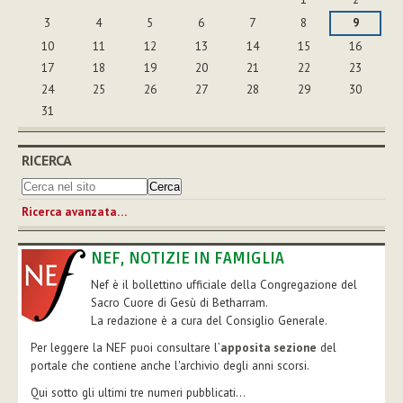
3
4
5
6
7
8
9
10
11
12
13
14
15
16
17
18
19
20
21
22
23
24
25
26
27
28
29
30
31
RICERCA
Ricerca avanzata…
NEF, NOTIZIE IN FAMIGLIA
Nef è il bollettino ufficiale della Congregazione del
Sacro Cuore di Gesù di Betharram.
La redazione è a cura del Consiglio Generale.
Per leggere la NEF puoi consultare l’
apposita sezione
del
portale che contiene anche l'archivio degli anni scorsi.
Qui sotto gli ultimi tre numeri pubblicati...