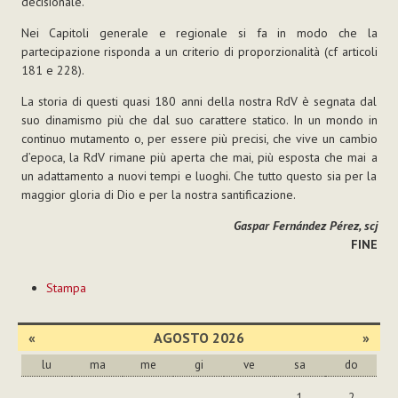
decisionale.
Nei Capitoli generale e regionale si fa in modo che la
partecipazione risponda a un criterio di proporzionalità (cf articoli
181 e 228).
La storia di questi quasi 180 anni della nostra RdV è segnata dal
suo dinamismo più che dal suo carattere statico. In un mondo in
continuo mutamento o, per essere più precisi, che vive un cambio
d’epoca, la RdV rimane più aperta che mai, più esposta che mai a
un adattamento a nuovi tempi e luoghi. Che tutto questo sia per la
maggior gloria di Dio e per la nostra santificazione.
Gaspar Fernández Pérez, scj
FINE
Azioni
Stampa
sul
documento
«
AGOSTO 2026
»
lu
ma
me
gi
ve
sa
do
agosto
1
2