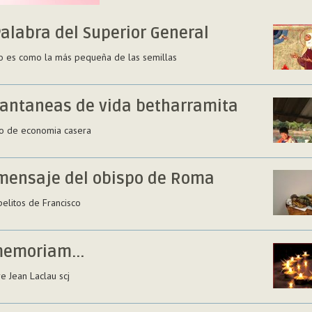
Palabra del Superior General
no es como la más pequeña de las semillas
tantaneas de vida betharramita
o de economia casera
mensaje del obispo de Roma
elitos de Francisco
memoriam...
e Jean Laclau scj