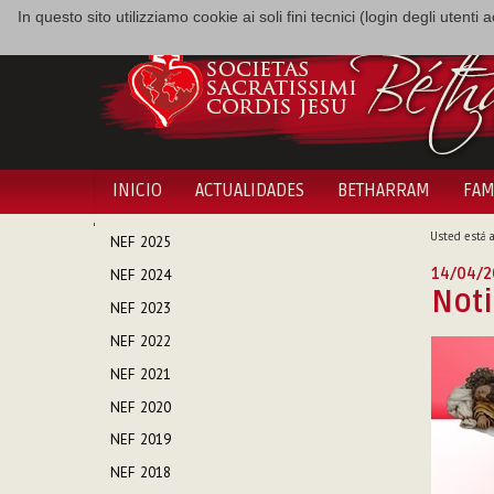
In questo sito utilizziamo cookie ai soli fini tecnici (login degli utent
INICIO
ACTUALIDADES
BETHARRAM
FAM
NAVEGACIÓN
Usted está a
NEF 2025
14/04/2
NEF 2024
Noti
NEF 2023
NEF 2022
NEF 2021
NEF 2020
NEF 2019
NEF 2018