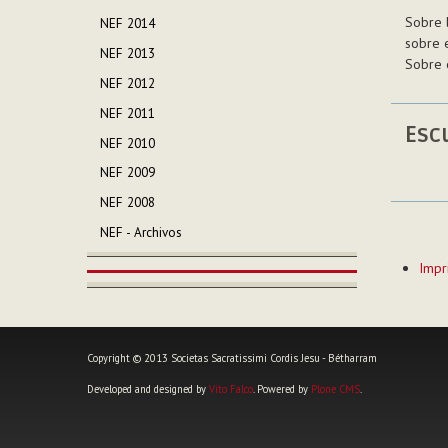
Sobre l
NEF 2014
sobre 
NEF 2013
Sobre e
NEF 2012
NEF 2011
Esc
NEF 2010
NEF 2009
NEF 2008
NEF - Archivos
Acciones
Impr
de
Documen
Copyright © 2013 Societas Sacratissimi Cordis Jesu - Bétharram
Developed and designed by
Vito Falco
. Powered by
Plone CMS
.
Herramientas
Personales