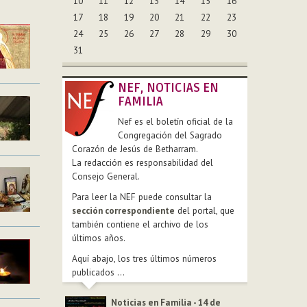
10
11
12
13
14
15
16
17
18
19
20
21
22
23
24
25
26
27
28
29
30
31
NEF, NOTICIAS EN
FAMILIA
Nef es el boletín oficial de la
Congregación del Sagrado
Corazón de Jesús de Betharram.
La redacción es responsabilidad del
Consejo General.
Para leer la NEF puede consultar la
sección correspondiente
del portal, que
también contiene el archivo de los
últimos años.
Aquí abajo, los tres últimos números
publicados ...
Noticias en Familia - 14 de