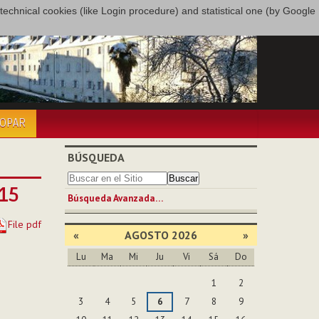
only technical cookies (like Login procedure) and statistical one (by Google
COPAR
BÚSQUEDA
015
Búsqueda Avanzada…
File pdf
«
AGOSTO 2026
»
Lu
Ma
Mi
Ju
Vi
Sá
Do
Agosto
1
2
3
4
5
6
7
8
9