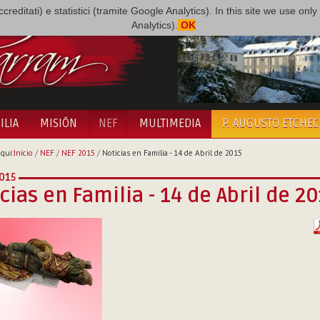
i accreditati) e statistici (tramite Google Analytics). In this site we use 
Analytics).
OK
ILIA
MISIÓN
NEF
MULTIMEDIA
P. AUGUSTO ETCHE
quí:
Inicio
/
NEF
/
NEF 2015
/
Noticias en Familia - 14 de Abril de 2015
015
cias en Familia - 14 de Abril de 2