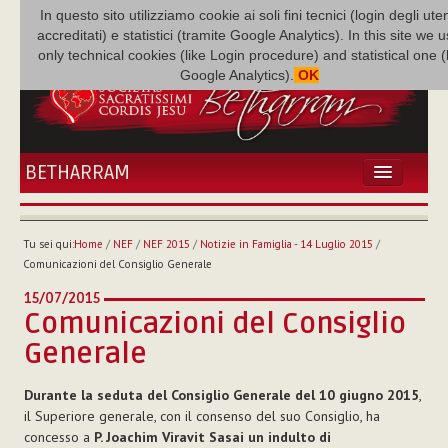
In questo sito utilizziamo cookie ai soli fini tecnici (login degli uten
accreditati) e statistici (tramite Google Analytics). In this site we 
only technical cookies (like Login procedure) and statistical one 
Google Analytics).
OK
BETHARRAM
HOME
ATTUALITÀ
Tu sei qui:
Home
/
NEF
/
NEF 2015
/
Notizie in Famiglia - 14 Luglio 2015
/
BÉTHARRAM
Comunicazioni del Consiglio Generale
FAMIGLIA
15/07/2015
MISSIONE
Comunicazioni del Consiglio
NEF
Generale
MEDIATECA
P. AUGUSTO ETCHECOPAR
Durante la seduta del Consiglio Generale del 10 giugno 2015
,
il Superiore generale, con il consenso del suo Consiglio, ha
concesso a
P. Joachim Viravit Sasai un indulto di