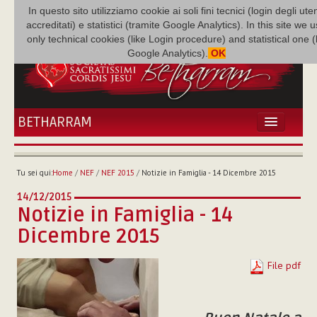
In questo sito utilizziamo cookie ai soli fini tecnici (login degli uten
accreditati) e statistici (tramite Google Analytics). In this site we 
only technical cookies (like Login procedure) and statistical one 
Google Analytics).
OK
BETHARRAM
HOME
ATTUALITÀ
Tu sei qui:
Home
/
NEF
/
NEF 2015
/
Notizie in Famiglia - 14 Dicembre 2015
BÉTHARRAM
14/12/2015
FAMIGLIA
Notizie in Famiglia - 14
MISSIONE
Dicembre 2015
NEF
MEDIATECA
File pdf
P. AUGUSTO ETCHECOPAR