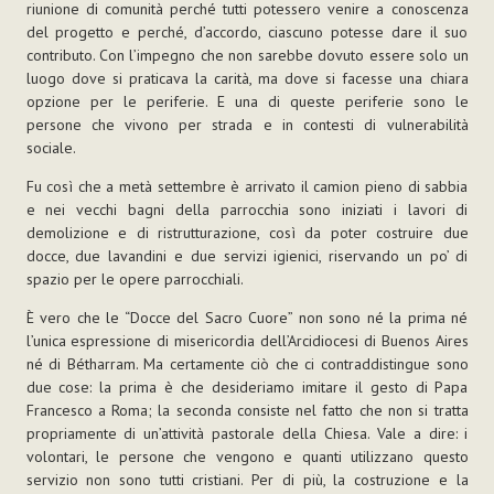
riunione di comunità perché tutti potessero venire a conoscenza
del progetto e perché, d’accordo, ciascuno potesse dare il suo
contributo. Con l’impegno che non sarebbe dovuto essere solo un
luogo dove si praticava la carità, ma dove si facesse una chiara
opzione per le periferie. E una di queste periferie sono le
persone che vivono per strada e in contesti di vulnerabilità
sociale.
Fu così che a metà settembre è arrivato il camion pieno di sabbia
e nei vecchi bagni della parrocchia sono iniziati i lavori di
demolizione e di ristrutturazione, così da poter costruire due
docce, due lavandini e due servizi igienici, riservando un po’ di
spazio per le opere parrocchiali.
È vero che le “Docce del Sacro Cuore” non sono né la prima né
l’unica espressione di misericordia dell’Arcidiocesi di Buenos Aires
né di Bétharram. Ma certamente ciò che ci contraddistingue sono
due cose: la prima è che desideriamo imitare il gesto di Papa
Francesco a Roma; la seconda consiste nel fatto che non si tratta
propriamente di un’attività pastorale della Chiesa. Vale a dire: i
volontari, le persone che vengono e quanti utilizzano questo
servizio non sono tutti cristiani. Per di più, la costruzione e la