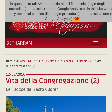
In questo sito utilizziamo cookie ai soli fini tecnici (login degli uten
accreditati) e statistici (tramite Google Analytics). In this site we 
only technical cookies (like Login procedure) and statistical one 
Google Analytics).
OK
BETHARRAM
HOME
ATTUALITÀ
Tu sei qui:
Home
/
NEF
/
NEF 2016
/
Notizie in Famiglia - 14 Maggio 2016
/
Vita
BÉTHARRAM
della Congregazione (2)
FAMIGLIA
12/05/2016
MISSIONE
Vita della Congregazione (2)
NEF
Le “Docce del Sacro Cuore”
MEDIATECA
P. AUGUSTO ETCHECOPAR