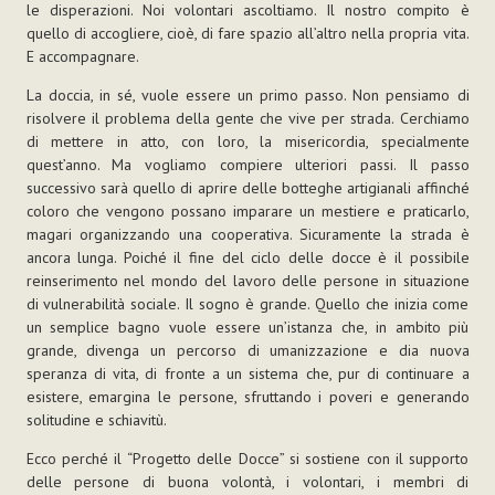
le disperazioni. Noi volontari ascoltiamo. Il nostro compito è
quello di accogliere, cioè, di fare spazio all’altro nella propria vita.
E accompagnare.
La doccia, in sé, vuole essere un primo passo. Non pensiamo di
risolvere il problema della gente che vive per strada. Cerchiamo
di mettere in atto, con loro, la misericordia, specialmente
quest’anno. Ma vogliamo compiere ulteriori passi. Il passo
successivo sarà quello di aprire delle botteghe artigianali affinché
coloro che vengono possano imparare un mestiere e praticarlo,
magari organizzando una cooperativa. Sicuramente la strada è
ancora lunga. Poiché il fine del ciclo delle docce è il possibile
reinserimento nel mondo del lavoro delle persone in situazione
di vulnerabilità sociale. Il sogno è grande. Quello che inizia come
un semplice bagno vuole essere un’istanza che, in ambito più
grande, divenga un percorso di umanizzazione e dia nuova
speranza di vita, di fronte a un sistema che, pur di continuare a
esistere, emargina le persone, sfruttando i poveri e generando
solitudine e schiavitù.
Ecco perché il “Progetto delle Docce” si sostiene con il supporto
delle persone di buona volontà, i volontari, i membri di