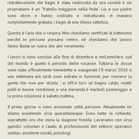
ristrutturazione dei bagni è stata realizzata da una società il cui
proprietario è un “fratello maggiore nella fede”. Lui e suo padre
sono ebrei e hanno costruito e ristrutturato, in maniera
completamente gratuita, i bagni di una chiesa cattolica.
Questa è l’aria che si respira. Non chiediamo certificati di battesimo
perché le persone possano venire, né chiediamo che lavoro
fanno. Basta un cuore che ami veramente.
I lavori si sono conclusi alla fine di dicembre e nell’emisfero sud
del mondo è giunto il periodo delle vacanze. Tuttavia le docce
sono state ufficialmente benedette e inaugurate l’8 marzo 2016 e
una settimana più tardi sono entrate in funzione, per ricevere la
gente che vive per strada ; si offre loro un bagno caldo, vestiti
puliti in buone condizioni, e una merenda il martedì pomeriggio e
la prima colazione il sabato mattina.
Il primo giorno si sono avvicinate sette persone. Attualmente ne
stiamo assistendo circa quarantacinque. Sono tante le richieste,
soprattutto ora che inizia la stagione fredda. Lavoriamo con circa
quindici volontari e l’aiuto di professionisti del settore: operatori
sanitari, assistenti sociali, psicologi.