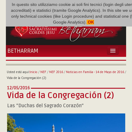
In questo sito utilizziamo cookie ai soli fini tecnici (login degli uten
accreditati) e statistici (tramite Google Analytics). In this site we 
only technical cookies (like Login procedure) and statistical one 
Google Analytics).
OK
BETHARRAM
INICIO
ACTUALIDADES
Usted está aquí:
Inicio
/
NEF
/
NEF 2016
/
Noticias en Familia - 14 de Mayo de 2016
/
BETHARRAM
Vida de la Congregación (2)
FAMILIA
12/05/2016
MISIÓN
Vida de la Congregación (2)
NEF
Las “Duchas del Sagrado Corazón”
MULTIMEDIA
P. AUGUSTO ETCHECOPAR