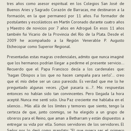
tres años como asesor espiritual en los Colegios San José de
Buenos Aries y Sagrado Corazón de Barracas, me destinaron a la
formación, en la que permanecí por 11 años. Fui formador de
postulantes y escolásticos en Martín Coronado durante cuatro años
y Maestro de novicios por 7 años en Adrogué. En esos 11 años
también fui Vicario de la Provincia del Río de la Plata. Desde el
2009 he acompañado a la Región Venerable P. Augusto
Etchecopar como Superior Regional.
Presentadas estas magras credenciales, admito que nunca imaginé
que los hermanos podrían llegar a pedirme el presente servicio…
Recuerdo que el Papa Francisco decía a los cardenales que:
“hagan Obispos a los que no hacen campaña para serlo”… creo
que el mío debe ser un caso parecido. Es verdad que me lo he
preguntado algunas veces. ¿Qué pasaría si…?. Mis respuestas
entonces no habían sido tan convincentes. Pero llegada la hora
acepté. Nunca me sentí solo. Una Paz creciente me hablaba en el
silencio… Más allá de los límites y temores que siento, tengo la
certeza de que, junto conmigo, se ha elegido a un grupo de
obreros para el Reino, que aman a Betharram y están dispuestos a
entregar su vida por ella. Somos servidores de los servidores. El
Señor nos lo dejó como mandato: “El que quiera ser el primero