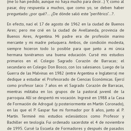
(me lo han pedido, aunque no haya mucho para decir…) Y, como al
pasar, doy respuesta a muchos, que como yo, se deben haber
preguntado: ¿por qué?... ¿De dónde salió este “periférico”…?.
En efecto, nací el 17 de agosto de 1962 en la ciudad de Buenos
Aires; pero me crié en la ciudad de Avellaneda, provincia de
Buenos Aires, Argentina. Mi padre era de profesión marino
mercante y mi madre peluquera. Ambos, de condición modesta,
siempre hicieron todo lo posible para que junto a mi única
hermana tuviéramos una buena educación. Cursé mis estudios
primarios en el Colegio Sagrado Corazón de Barracas; el
secundario en Colegio Don Bosco, con los salesianos. Luego de la
Guerra de las Malvinas en 1982 (entre Argentina e Inglaterra) me
dedique a estudiar el Profesorado de Ciencias Económicas. Ejercí
como profesor laico 7 años en el Sagrado Corazón de Barracas,
mientras militaba en los grupos de la pastoral juvenil de la
parroquia. Allí se despertó mi vocación. Ingresé en 1988 a la Casa
de Formación de Adrogué (y posteriormente en Martín Coronado),
en las que el P. Gaspar fue mi formador por 8 años, junto al P.
Martín. Terminé mis estudios eclesiásticos como Profesor y
Bachiller en teología. Fui ordenado sacerdote el 4 de noviembre
de 1995. Cursé la Escuela de Formadores y después de pasados