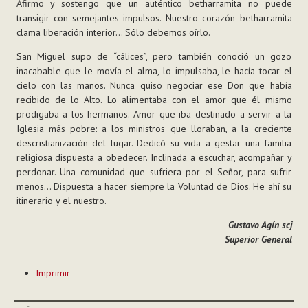
Afirmo y sostengo que un auténtico betharramita no puede
transigir con semejantes impulsos. Nuestro corazón betharramita
clama liberación interior… Sólo debemos oírlo.
San Miguel supo de “cálices”, pero también conoció un gozo
inacabable que le movía el alma, lo impulsaba, le hacía tocar el
cielo con las manos. Nunca quiso negociar ese Don que había
recibido de lo Alto. Lo alimentaba con el amor que él mismo
prodigaba a los hermanos. Amor que iba destinado a servir a la
Iglesia más pobre: a los ministros que lloraban, a la creciente
descristianización del lugar. Dedicó su vida a gestar una familia
religiosa dispuesta a obedecer. Inclinada a escuchar, acompañar y
perdonar. Una comunidad que sufriera por el Señor, para sufrir
menos… Dispuesta a hacer siempre la Voluntad de Dios. He ahí su
itinerario y el nuestro.
Gustavo Agín scj
Superior General
Acciones
Imprimir
de
Documento