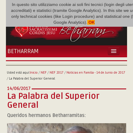
In questo sito utilizziamo cookie ai soli fini tecnici (login degli uten
accreditati) e statistici (tramite Google Analytics). In this site we 
only technical cookies (like Login procedure) and statistical one 
Google Analytics).
OK
BETHARRAM
INICIO
ACTUALIDADES
Usted está aquí:
Inicio
/
NEF
/
NEF 2017
/
Noticias en Familia - 14 de Junio de 2017
BETHARRAM
/
La Palabra del Superior General
FAMILIA
14/06/2017
MISIÓN
La Palabra del Superior
NEF
General
MULTIMEDIA
Queridos hermanos Betharramitas:
P. AUGUSTO ETCHECOPAR