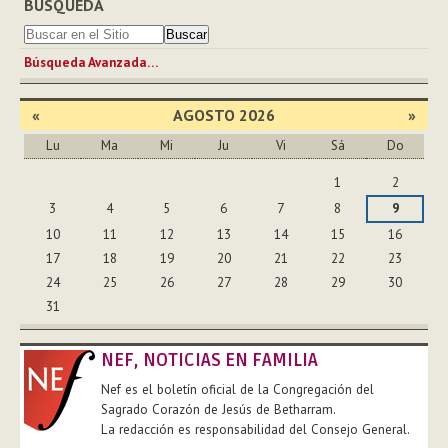
BÚSQUEDA
Búsqueda Avanzada…
«
AGOSTO 2026
»
Lu
Ma
Mi
Ju
Vi
Sá
Do
Agosto
1
2
3
4
5
6
7
8
9
10
11
12
13
14
15
16
17
18
19
20
21
22
23
24
25
26
27
28
29
30
31
NEF, NOTICIAS EN FAMILIA
Nef es el boletín oficial de la Congregación del
Sagrado Corazón de Jesús de Betharram.
La redacción es responsabilidad del Consejo General.