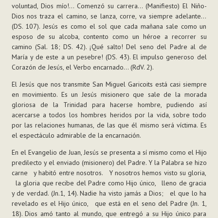
voluntad, Dios mío!… Comenzó su carrera… (Manifiesto) El Niño-
Dios nos traza el camino, se lanza, corre, va siempre adelante…
(DS. 107). Jesús es como el sol que cada mañana sale como un
esposo de su alcoba, contento como un héroe a recorrer su
camino (Sal. 18; DS. 42). ¡Qué salto! Del seno del Padre al de
María y de este a un pesebre! (DS. 43). El impulso generoso del
Corazón de Jesús, el Verbo encarnado… (RdV. 2).
El Jesús que nos transmite San Miguel Garicoits está casi siempre
en movimiento. Es un Jesús misionero que sale de la morada
gloriosa de la Trinidad para hacerse hombre, pudiendo así
acercarse a todos los hombres heridos por la vida, sobre todo
por las relaciones humanas, de las que él mismo será víctima. Es
el espectáculo admirable de la encarnación.
En el Evangelio de Juan, Jesús se presenta a sí mismo como el Hijo
predilecto y el enviado (misionero) del Padre. Y la Palabra se hizo
carne y habitó entre nosotros. Y nosotros hemos visto su gloria,
la gloria que recibe del Padre como Hijo único, lleno de gracia
y de verdad. (Jn.1, 14). Nadie ha visto jamás a Dios; el que lo ha
revelado es el Hijo único, que está en el seno del Padre (Jn. 1,
18). Dios amó tanto al mundo, que entregó a su Hijo único para