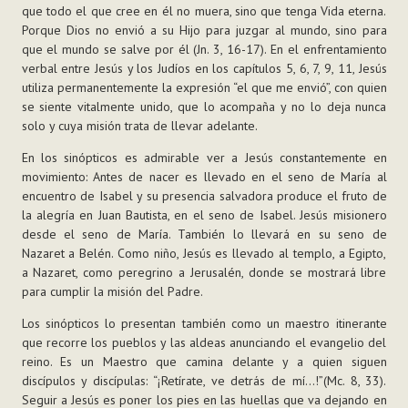
que todo el que cree en él no muera, sino que tenga Vida eterna.
Porque Dios no envió a su Hijo para juzgar al mundo, sino para
que el mundo se salve por él (Jn. 3, 16-17). En el enfrentamiento
verbal entre Jesús y los Judíos en los capítulos 5, 6, 7, 9, 11, Jesús
utiliza permanentemente la expresión “el que me envió”, con quien
se siente vitalmente unido, que lo acompaña y no lo deja nunca
solo y cuya misión trata de llevar adelante.
En los sinópticos es admirable ver a Jesús constantemente en
movimiento: Antes de nacer es llevado en el seno de María al
encuentro de Isabel y su presencia salvadora produce el fruto de
la alegría en Juan Bautista, en el seno de Isabel. Jesús misionero
desde el seno de María. También lo llevará en su seno de
Nazaret a Belén. Como niño, Jesús es llevado al templo, a Egipto,
a Nazaret, como peregrino a Jerusalén, donde se mostrará libre
para cumplir la misión del Padre.
Los sinópticos lo presentan también como un maestro itinerante
que recorre los pueblos y las aldeas anunciando el evangelio del
reino. Es un Maestro que camina delante y a quien siguen
discípulos y discípulas: “¡Retírate, ve detrás de mí...!”(Mc. 8, 33).
Seguir a Jesús es poner los pies en las huellas que va dejando en