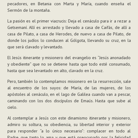
pecadores, en Betania con Marta y María, cuando enseña el
Sermón de la montaña.
La pasión es el primer viacrucis: Deja el cenáculo para ir a rezar a
Getsemaní. Allí es arrestado y llevado a casa de Caifás, de allí a
casa de Pilato, a casa de Herodes, de nuevo a casa de Pilato, de
donde los judíos lo conducen al Gólgota, llevando su cruz, en la
que será clavado y levantado.
El Jesús itinerante y misionero del evangelio es “Jesús anonadado
y obediente” que no se detiene hasta que todo esté consumado,
hasta que sea levantado en alto, clavado en la cruz.
Pero, también lo contemplamos misionero en la resurrección, sale
al encuentro de los suyos: de María, de las mujeres, de los
apóstoles al cenáculo, en el lago de Galilea cuando van a pescar,
caminando con los dos discípulos de Emaús. Hasta que sube al
cielo.
Al contemplar a Jesús con este dinamismo itinerante y misionero,
admiro su soltura, su obediencia, su libertad interior y exterior
para responder “a lo único necesario”: complacer en todo al
Padre, que tanto lo ama y que está preocupado por la felicidad