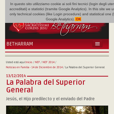
In questo sito utilizziamo cookie ai soli fini tecnici (login degli uten
accreditati) e statistici (tramite Google Analytics). In this site we 
only technical cookies (like Login procedure) and statistical one 
Google Analytics).
OK
BETHARRAM
INICIO
ACTUALIDADES
Usted está aquí:
Inicio
/
NEF
/
NEF 2014
/
BETHARRAM
Noticias en Familia - 14 de Diciembre de 2014
/
La Palabra del Superior General
FAMILIA
13/12/2014
MISIÓN
La Palabra del Superior
NEF
General
MULTIMEDIA
Jesús, el Hijo predilecto y el enviado del Padre
P. AUGUSTO ETCHECOPAR