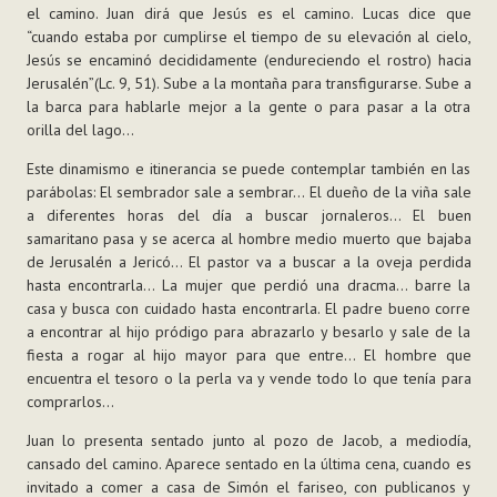
el camino. Juan dirá que Jesús es el camino. Lucas dice que
“cuando estaba por cumplirse el tiempo de su elevación al cielo,
Jesús se encaminó decididamente (endureciendo el rostro) hacia
Jerusalén”(Lc. 9, 51). Sube a la montaña para transfigurarse. Sube a
la barca para hablarle mejor a la gente o para pasar a la otra
orilla del lago…
Este dinamismo e itinerancia se puede contemplar también en las
parábolas: El sembrador sale a sembrar… El dueño de la viña sale
a diferentes horas del día a buscar jornaleros… El buen
samaritano pasa y se acerca al hombre medio muerto que bajaba
de Jerusalén a Jericó… El pastor va a buscar a la oveja perdida
hasta encontrarla… La mujer que perdió una dracma… barre la
casa y busca con cuidado hasta encontrarla. El padre bueno corre
a encontrar al hijo pródigo para abrazarlo y besarlo y sale de la
fiesta a rogar al hijo mayor para que entre… El hombre que
encuentra el tesoro o la perla va y vende todo lo que tenía para
comprarlos…
Juan lo presenta sentado junto al pozo de Jacob, a mediodía,
cansado del camino. Aparece sentado en la última cena, cuando es
invitado a comer a casa de Simón el fariseo, con publicanos y