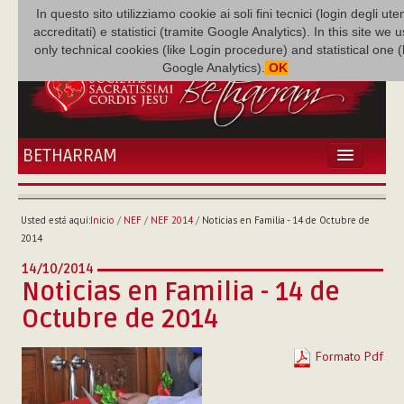
In questo sito utilizziamo cookie ai soli fini tecnici (login degli uten
accreditati) e statistici (tramite Google Analytics). In this site we 
only technical cookies (like Login procedure) and statistical one 
Google Analytics).
OK
BETHARRAM
INICIO
ACTUALIDADES
Usted está aquí:
Inicio
/
NEF
/
NEF 2014
/
Noticias en Familia - 14 de Octubre de
BETHARRAM
2014
FAMILIA
14/10/2014
MISIÓN
Noticias en Familia - 14 de
NEF
Octubre de 2014
MULTIMEDIA
P. AUGUSTO ETCHECOPAR
Formato Pdf