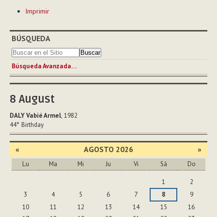
Acciones
Imprimir
de
Documento
BÚSQUEDA
Búsqueda Avanzada…
8
August
DALY Vabié Armel
, 1982
44°
Birthday
«
AGOSTO 2026
»
Lu
Ma
Mi
Ju
Vi
Sá
Do
Agosto
1
2
3
4
5
6
7
8
9
10
11
12
13
14
15
16