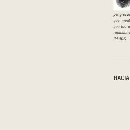
peligrosa
que impuls
qué los a
rapidamen
(M 402)
HACIA