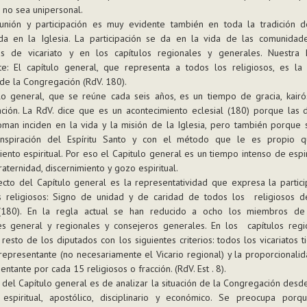
 no sea unipersonal.
unión y participación es muy evidente también en toda la tradición d
da en la Iglesia. La participación se da en la vida de las comunidade
s de vicariato y en los capítulos regionales y generales. Nuestra 
te: El capítulo general, que representa a todos los religiosos, es la 
e la Congregación (RdV. 180).
lo general, que se reúne cada seis años, es un tiempo de gracia, kairó
ción. La RdV. dice que es un acontecimiento eclesial (180) porque las d
man inciden en la vida y la misión de la Iglesia, pero también porque 
inspiración del Espíritu Santo y con el método que le es propio 
iento espiritual. Por eso el Capitulo general es un tiempo intenso de espir
fraternidad, discernimiento y gozo espiritual.
cto del Capítulo general es la representatividad que expresa la partic
s religiosos: Signo de unidad y de caridad de todos los religiosos d
o (180). En la regla actual se han reducido a ocho los miembros de
es general y regionales y consejeros generales. En los capítulos regi
 resto de los diputados con los siguientes criterios: todos los vicariatos 
representante (no necesariamente el Vicario regional) y la proporcional
entante por cada 15 religiosos o fracción. (RdV. Est . 8).
 del Capítulo general es de analizar la situación de la Congregación desd
 espiritual, apostólico, disciplinario y económico. Se preocupa porq