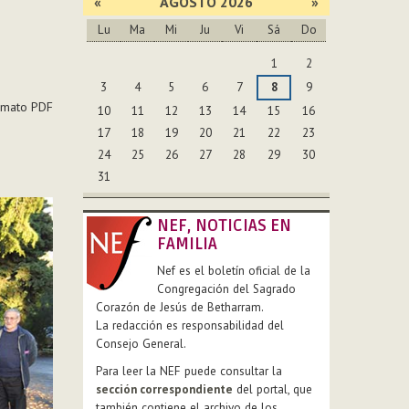
«
AGOSTO 2026
»
Lu
Ma
Mi
Ju
Vi
Sá
Do
Agosto
1
2
3
4
5
6
7
8
9
rmato PDF
10
11
12
13
14
15
16
17
18
19
20
21
22
23
24
25
26
27
28
29
30
31
NEF, NOTICIAS EN
FAMILIA
Nef es el boletín oficial de la
Congregación del Sagrado
Corazón de Jesús de Betharram.
La redacción es responsabilidad del
Consejo General.
Para leer la NEF puede consultar la
sección correspondiente
del portal, que
también contiene el archivo de los