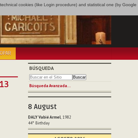
only technical cookies (like Login procedure) and statistical one (by Google
COPAR
BÚSQUEDA
013
Búsqueda Avanzada…
8
August
DALY Vabié Armel
, 1982
44°
Birthday