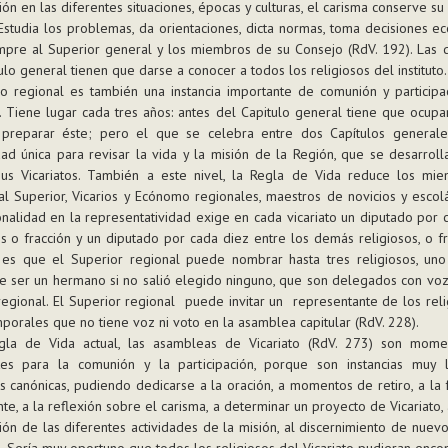
ción en las diferentes situaciones, épocas y culturas, el carisma conserve su
 Estudia los problemas, da orientaciones, dicta normas, toma decisiones e
mpre al Superior general y los miembros de su Consejo (RdV. 192). Las 
ulo general tienen que darse a conocer a todos los religiosos del instituto.
lo regional es también una instancia importante de comunión y participa
 Tiene lugar cada tres años: antes del Capitulo general tiene que ocup
preparar éste; pero el que se celebra entre dos Capítulos generale
ad única para revisar la vida y la misión de la Región, que se desarrol
us Vicariatos. También a este nivel, la Regla de Vida reduce los mi
l Superior, Vicarios y Ecónomo regionales, maestros de novicios y escolá
nalidad en la representatividad exige en cada vicariato un diputado por 
s o fracción y un diputado por cada diez entre los demás religiosos, o fr
es que el Superior regional puede nombrar hasta tres religiosos, uno
e ser un hermano si no salió elegido ninguno, que son delegados con voz
regional. El Superior regional puede invitar un representante de los rel
porales que no tiene voz ni voto en la asamblea capitular (RdV. 228).
gla de Vida actual, las asambleas de Vicariato (RdV. 273) son mom
tes para la comunión y la participación, porque son instancias muy li
s canónicas, pudiendo dedicarse a la oración, a momentos de retiro, a la
e, a la reflexión sobre el carisma, a determinar un proyecto de Vicariato, a
ión de las diferentes actividades de la misión, al discernimiento de nue
. Sería muy oportuno que todos los religiosos del Vicariato pudieran enco