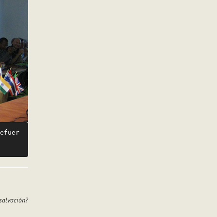
efuer
salvación?