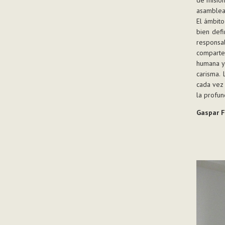
asamblea 
El ámbito
bien defi
responsa
comparte
humana y 
carisma.
cada vez 
la profun
Gaspar F