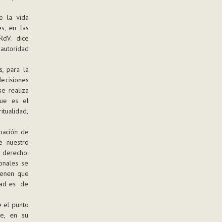
e la vida
s, en las
RdV. dice
autoridad
s, para la
ecisiones
se realiza
que es el
itualidad,
ipación de
e nuestro
 derecho:
onales se
tienen que
idad es de
e el punto
ue, en su