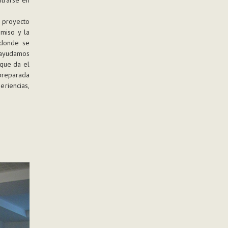
n proyecto
omiso y la
 donde se
 ayudamos
 que da el
preparada
eriencias,