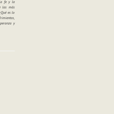
a fe y la
de las más
¿Qué es lo
frimientos,
speranza y