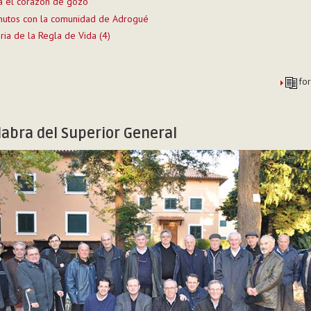
a el corazón de gozo
nutos con la comunidad de Adrogué
ria de la Regla de Vida (4)
fo
labra del Superior General