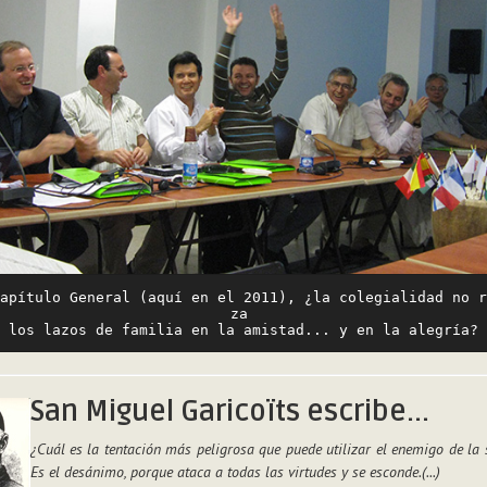
apítulo General (aquí en el 2011), ¿la colegialidad no r
za 
los lazos de familia en la amistad... y en la alegría?
San Miguel Garicoïts escribe...
¿Cuál es la tentación más peligrosa que puede utilizar el enemigo de la 
Es el desánimo, porque ataca a todas las virtudes y se esconde.(...)