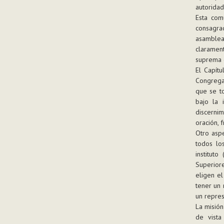
autoridad
Esta com
consagra
asamblea
claramen
suprema d
El Capítu
Congrega
que se to
bajo la 
discernim
oración, 
Otro aspe
todos lo
institut
Superior
eligen el
tener un 
un repres
La misión
de vista