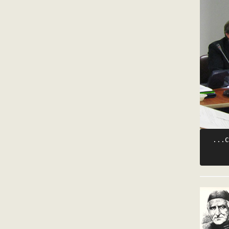
 ...C