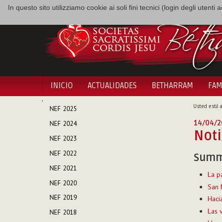
In questo sito utilizziamo cookie ai soli fini tecnici (login degli utent
INICIO
ACTUALIDADES
BETHARRAM
FAM
NAVEGACIÓN
Usted está a
NEF 2025
14/04/2
NEF 2024
Noti
NEF 2023
NEF 2022
Summ
NEF 2021
La p
NEF 2020
San M
NEF 2019
Haci
Las 
NEF 2018