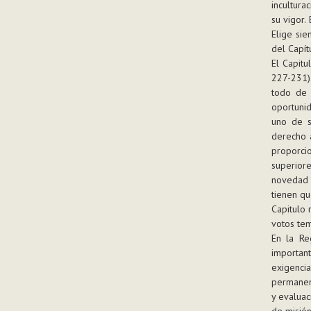
incultura
su vigor.
Elige sie
del Capít
El Capitu
227-231).
todo de 
oportunid
uno de s
derecho a
proporcio
superiore
novedad 
tienen qu
Capitulo 
votos tem
En la Re
importan
exigencia
permanent
y evaluac
de misión