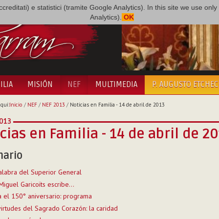
i accreditati) e statistici (tramite Google Analytics). In this site we use 
Analytics).
OK
ILIA
MISIÓN
NEF
MULTIMEDIA
P. AUGUSTO ETCHE
quí:
Inicio
/
NEF
/
NEF 2013
/
Noticias en Familia - 14 de abril de 2013
013
cias en Familia - 14 de abril de 2
ario
alabra del Superior General
iguel Garicoïts escribe...
a el 150° aniversario: programa
virtudes del Sagrado Corazón: la caridad