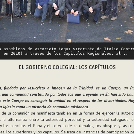
s asambleas de vicariato (aqui vicariato de Italia Centro
en 2010) a través de los Capitulos Regionales, al... 
EL GOBIERNO COLEGIAL: LOS CAPÍTULOS
ia, fundada por Jesucristo a imagen de la Trinidad, es un Cuerpo, un Pu
 una comunidad constituida por todos los que creyendo en Él, han sido baut
e este Cuerpo es conseguir la unidad en el respeto de las diversidades. Ho
 la Iglesia como un misterio de comunión misionera.
 de la comunión se manifiesta también en la forma de ejercer la autori
una alternancia entre la autoridad personal y la autoridad colegiada: 
 y los concilios, el Papa y el colegio de cardenales, los obispos y las co
es, los superiores y los capítulos. Se trata de instancias de participación p