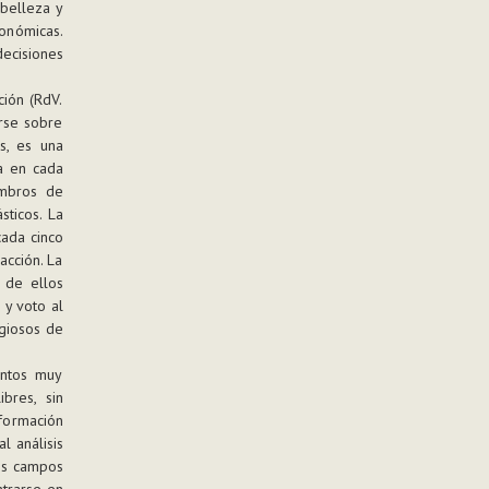
 belleza y
conómicas.
decisiones
ción (RdV.
arse sobre
s, es una
la en cada
embros de
sticos. La
cada cinco
acción. La
 de ellos
 y voto al
igiosos de
entos muy
bres, sin
 formación
l análisis
vos campos
ntrarse en