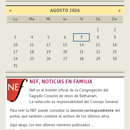
«
AGOSTO 2026
»
Lu
Ma
Mi
Ju
Vi
Sá
Do
Agosto
1
2
3
4
5
6
7
8
9
10
11
12
13
14
15
16
17
18
19
20
21
22
23
24
25
26
27
28
29
30
31
NEF, NOTICIAS EN FAMILIA
Nef es el boletín oficial de la Congregación del
Sagrado Corazón de Jesús de Betharram.
La redacción es responsabilidad del Consejo General.
Para leer la NEF puede consultar la
sección correspondiente
del
portal, que también contiene el archivo de los últimos años.
Aquí abajo, los tres últimos números publicados ...