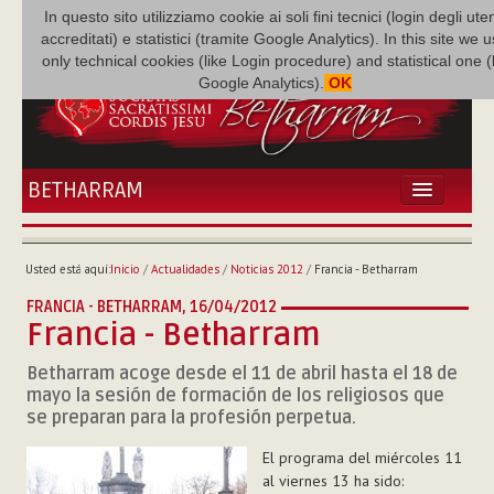
In questo sito utilizziamo cookie ai soli fini tecnici (login degli uten
accreditati) e statistici (tramite Google Analytics). In this site we 
only technical cookies (like Login procedure) and statistical one 
Google Analytics).
OK
BETHARRAM
INICIO
ACTUALIDADES
Usted está aquí:
Inicio
/
Actualidades
/
Noticias 2012
/
Francia - Betharram
BETHARRAM
FRANCIA - BETHARRAM,
16/04/2012
FAMILIA
Francia - Betharram
MISIÓN
Betharram acoge desde el 11 de abril hasta el 18 de
NEF
mayo la sesión de formación de los religiosos que
MULTIMEDIA
se preparan para la profesión perpetua.
P. AUGUSTO ETCHECOPAR
El programa del miércoles 11
al viernes 13 ha sido: