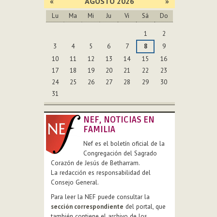
«
AGOSTO 2026
»
Lu
Ma
Mi
Ju
Vi
Sá
Do
Agosto
1
2
3
4
5
6
7
8
9
10
11
12
13
14
15
16
17
18
19
20
21
22
23
24
25
26
27
28
29
30
31
NEF, NOTICIAS EN
FAMILIA
Nef es el boletín oficial de la
Congregación del Sagrado
Corazón de Jesús de Betharram.
La redacción es responsabilidad del
Consejo General.
Para leer la NEF puede consultar la
sección correspondiente
del portal, que
también contiene el archivo de los