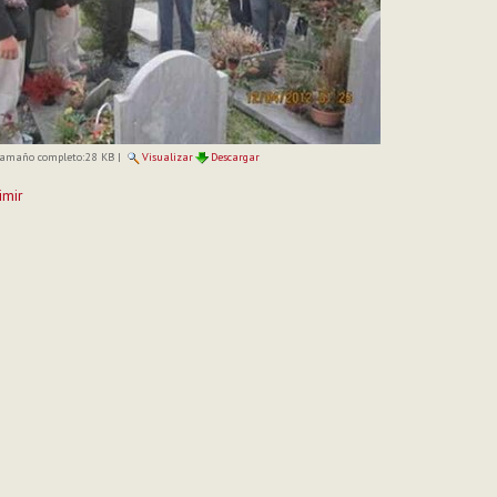
amaño completo:
28 KB
|
Visualizar
Descargar
imir
to