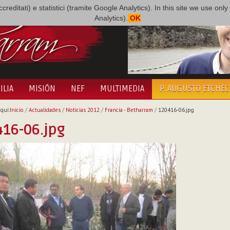
i accreditati) e statistici (tramite Google Analytics). In this site we use 
Analytics).
OK
ILIA
MISIÓN
NEF
MULTIMEDIA
P. AUGUSTO ETCHE
quí:
Inicio
/
Actualidades
/
Noticias 2012
/
Francia - Betharram
/
120416-06.jpg
16-06.jpg