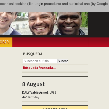
only technical cookies (like Login procedure) and statistical one (by Google
COPAR
BÚSQUEDA
Búsqueda Avanzada…
8
August
DALY Vabié Armel
, 1982
44°
Birthday