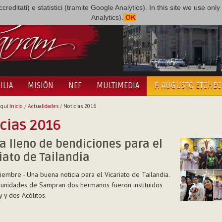
i accreditati) e statistici (tramite Google Analytics). In this site we use 
Analytics).
OK
ILIA
MISIÓN
NEF
MULTIMEDIA
P. AUGUSTO ETCHE
quí:
Inicio
/
Actualidades
/
Noticias 2016
cias 2016
a lleno de bendiciones para el
iato de Tailandia
iembre - Una buena noticia para el Vicariato de Tailandia.
munidades de Sampran dos hermanos fueron instituidos
y y dos Acólitos.