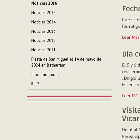
día
Noticias 2016
lleno
Fech
Noticias 2015
de
Este es e
bendicio
Noticias 2014
los relig
para
Noticias 2013
el
Fechas
Leer Más
Vicariato
Noticias 2012
para
de
enero
Noticias 2011
Tailandia
Día 
-
-
Fiesta de San Miguel el 14 de mayo de
El 5 y 6 
2024 en Betharram
reunieron
In memoriam...
. Dirigió
R.I.P.
Misericor
Día
Leer Más
comunitar
en
Visit
Nympsfie
Vicar
-
Del 6 al 
Pérez scj,