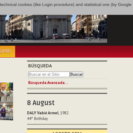
only technical cookies (like Login procedure) and statistical one (by Google
COPAR
BÚSQUEDA
Búsqueda Avanzada…
8
August
DALY Vabié Armel
, 1982
44°
Birthday