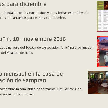
ita
as para diciembre
l calendario con los cumpleaños y otras fechas especiales de
iosos betharramitas para el mes de diciembre.
icana
e
i” n. 18 - noviembre 2016
nuevo número del boletín de l’Associación "Amici", para l’Animación
del Vicariato de Italia.
o mensual en la casa de
ación de Sampran
re
noviembre la comunidad de formación "Ban Garicoits" de
ivió su retiro mensual.