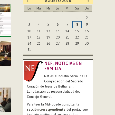
«
AGOSTO 2026
»
Lu
Ma
Mi
Ju
Vi
Sá
Do
Agosto
1
2
3
4
5
6
7
8
9
10
11
12
13
14
15
16
17
18
19
20
21
22
23
24
25
26
27
28
29
30
31
NEF, NOTICIAS EN
FAMILIA
Nef es el boletín oficial de la
Congregación del Sagrado
Corazón de Jesús de Betharram.
La redacción es responsabilidad del
Consejo General.
Para leer la NEF puede consultar la
sección correspondiente
del portal, que
también contiene el archivo de los