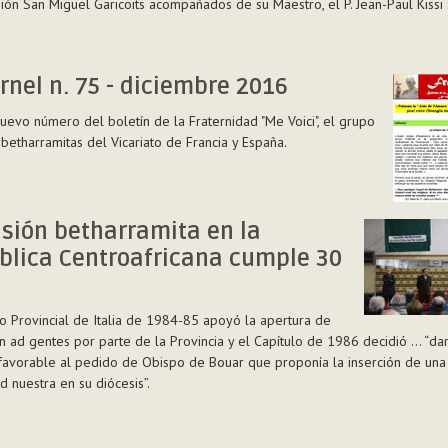
ión San Miguel Garicoits acompañados de su Maestro, el P. Jean-Paul Kissi s
o
tas
rnel n. 75 - diciembre 2016
nuevo número del boletín de la Fraternidad "Me Voici", el grupo
 betharramitas del Vicariato de Francia y España.
sión betharramita en la
blica Centroafricana cumple 30
e
lo Provincial de Italia de 1984-85 apoyó la apertura de
n ad gentes por parte de la Provincia y el Capítulo de 1986 decidió … “da
favorable al pedido de Obispo de Bouar que proponía la inserción de una
 nuestra en su diócesis”.