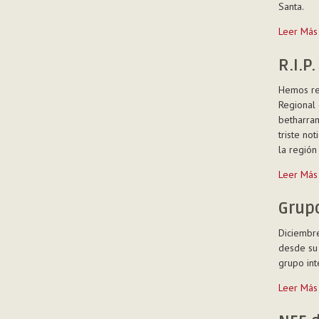
Santa.
Visita
Leer Más
del
Superior
R.I.P.
General
Hemos rec
al
Regional 
Vicariato
betharram
de
triste no
Tierra
la región
Santa
-
R.I.P.
Leer Más
-
Grupo
Diciembre
desde su 
grupo int
Grupo
Leer Más
interrelig
-