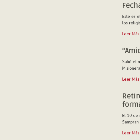
betharram
Fech
en
Este es e
la
los relig
República
Centroafr
Fechas
Leer Más
cumple
para
30
diciembr
años
“Amic
-
-
Salió el 
Misionera 
“Amici”
Leer Más
n.
18
Retir
-
form
noviemb
2016
El 10 de 
-
Sampran v
Retiro
Leer Más
mensual