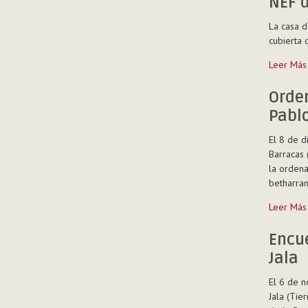
NEF d
La casa d
cubierta 
NEF
Leer Más
del
14
Orden
de
Pablo
diciembr
de
El 8 de d
2016
Barracas 
-
la ordena
betharram
Ordenaci
Leer Más
sacerdota
del
Encue
Hno.
Jala
Juan
Pablo
El 6 de n
García
Jala (Tie
Martínez