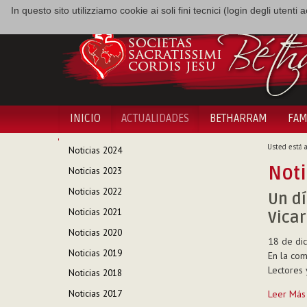
In questo sito utilizziamo cookie ai soli fini tecnici (login degli utent
INICIO
ACTUALIDADES
BETHARRAM
FAM
NAVEGACIÓN
Usted está a
Noticias 2024
Noti
Noticias 2023
Noticias 2022
Un dí
Noticias 2021
Vicar
Noticias 2020
18 de dic
Noticias 2019
En la co
Lectores 
Noticias 2018
Un
Leer Más
Noticias 2017