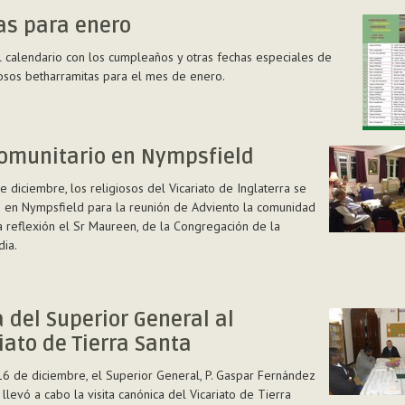
as para enero
l calendario con los cumpleaños y otras fechas especiales de
nes
iosos betharramitas para el mes de enero.
comunitario en Nympsfield
de diciembre, los religiosos del Vicariato de Inglaterra se
 en Nympsfield para la reunión de Adviento la comunidad
 la reflexión el Sr Maureen, de la Congregación de la
dia.
io
a del Superior General al
ld
iato de Tierra Santa
16 de diciembre, el Superior General, P. Gaspar Fernández
 llevó a cabo la visita canónica del Vicariato de Tierra