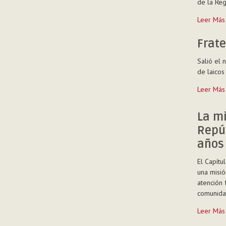
de la Reg
scj
Encuentr
Leer Más
-
de
seminaris
Frate
en
Salió el 
Beit
de laicos
Jala
-
Fraternel
Leer Más
n.
75
La mi
-
Repú
diciembr
2016
años
-
El Capítu
una misió
atención 
comunidad
La
Leer Más
misión