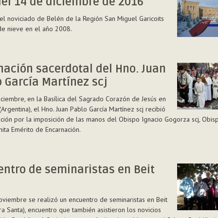
el 14 de diciembre de 2016
el noviciado de Belén de la Región San Miguel Garicoits
de nieve en el año 2008.
ación sacerdotal del Hno. Juan
 García Martínez scj
e
iciembre, en la Basílica del Sagrado Corazón de Jesús en
(Argentina), el Hno. Juan Pablo García Martínez scj recibió
ción por la imposición de las manos del Obispo Ignacio Gogorza scj, Obis
ita Emérito de Encarnación.
ón
l
ntro de seminaristas en Beit
oviembre se realizó un encuentro de seminaristas en Beit
rra Santa), encuentro que también asistieron los novicios