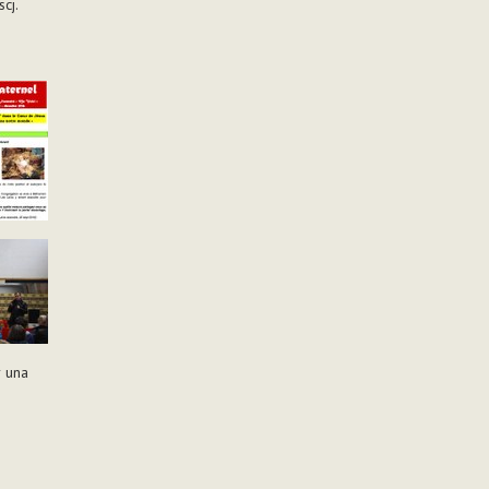
cj.
r una