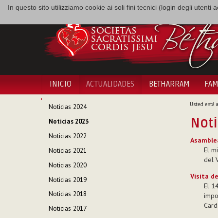
In questo sito utilizziamo cookie ai soli fini tecnici (login degli utent
INICIO
ACTUALIDADES
BETHARRAM
FAM
NAVEGACIÓN
Usted está a
Noticias 2024
Noti
Noticias 2023
Noticias 2022
Asamblea
El m
Noticias 2021
del V
Noticias 2020
Visita d
Noticias 2019
El 1
Noticias 2018
impor
Card
Noticias 2017