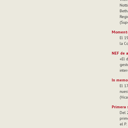
Nott
Beth
Regio
(Sup
Momentos
El 1
la C
NEF de a
«El 
gest
inte
In memo
El 1
nues
(Vica
Primera 
Del 2
prim
el P.