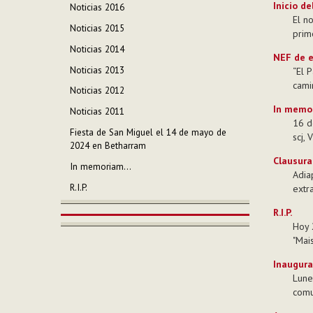
Inicio de
Noticias 2016
El n
Noticias 2015
prim
Noticias 2014
NEF de e
Noticias 2013
“El 
cami
Noticias 2012
In memo
Noticias 2011
16 d
Fiesta de San Miguel el 14 de mayo de
scj, 
2024 en Betharram
Clausura
In memoriam...
Adia
R.I.P.
extr
R.I.P.
Hoy 
"Mai
Inaugura
Lune
comu