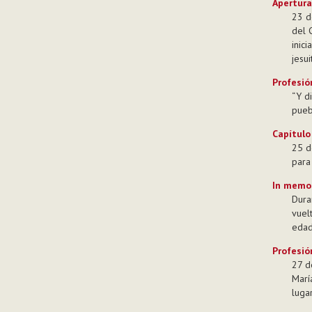
Apertura
23 d
del 
inic
jesui
Profesió
“Y d
pueb
Capítulo
25 d
para
In memo
Dura
vuel
edad
Profesió
27 d
Marí
luga