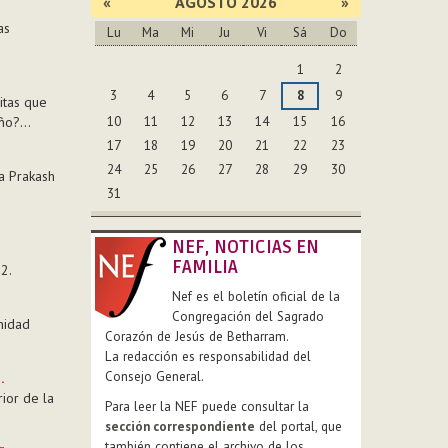
«
AGOSTO 2026
»
as
Lu
Ma
Mi
Ju
Vi
Sá
Do
Agosto
1
2
3
4
5
6
7
8
9
itas que
10
11
12
13
14
15
16
eño?…
17
18
19
20
21
22
23
24
25
26
27
28
29
30
a Prakash
31
NEF, NOTICIAS EN
FAMILIA
2.
Nef es el boletín oficial de la
Congregación del Sagrado
nidad
Corazón de Jesús de Betharram.
La redacción es responsabilidad del
Consejo General.
.
ior de la
Para leer la NEF puede consultar la
sección correspondiente
del portal, que
también contiene el archivo de los