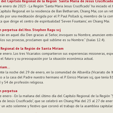
 del Capítulo Regional de la Region “Santa Maria de Jesus Crucificado
e enero de 2023 - La Región "Santa Maria Jesus Crucificado” ha iniciado el 
Capítulo Regional en la residencia de Ban Betharram, Chiang Mai, con un ret
iado por una meditación dirigida por el P. Paul Pollack sj, miembro de la co
ta que dirige el centro de espiritualidad 'Seven Fountains', en Chiang Mai.
n perpetua del Hno. Stephen Ragu scj
irán en aquel día: Den gracias al Señor, invoquen su Nombre, anuncien entr
los sus proezas, proclamen qué sublime es su Nombre.” (Isaías 12.4).
 Regional de la Región de Santa Miriam
e enero. Los tres Vicariatos compartieron sus experiencias misioneras, esp
 el futuro y su preocupación por la situación económica actual.
riam…
nte la noche del 29 de enero, en la comunidad de Albavilla (Vicariato de Ita
to a la casa del Padre nuestro hermano el P. Enrico Mariani scj, que tenía 
 y 54 de profesión religiosa.
n perpetua
e enero - En la mañana del último día del Capítulo Regional de la Región “
a de Jesús Crucificado”, que se celebró en Chiang Mai del 23 al 27 de ener
r un acto solemne y festivo que coronó el trabajo de la asamblea capitular