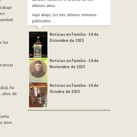
”
últimos años.
trabajo
iro
Aquí abajo, los tres últimos números
munidad
publicados ...
Noticias en Familia - 14 de
Diciembre de 2023
e los
Noticias en Familia - 14 de
eranzas
Noviembre de 2023
Noticias en Familia - 14 de
lia), ha
Octubre de 2023
81 años de
Santa
o, tuvo
.