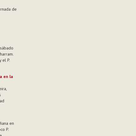
ornada de
l sábado
harram.
 el P.
a en la
ira,
s
dad
añana en
co P.
e