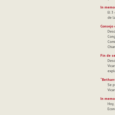
In memo
El 3
de l
Consejo 
Desd
Cong
Comi
Chian
Fin de s
Desd
Vica
expl
“Betharr
Se p
Vica
In memo
Hoy,
Econ