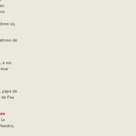
res
rio
drew scj.
atrono de
, a sus
resar
,, papá de
l de Pau
lén
 la
Maestro,