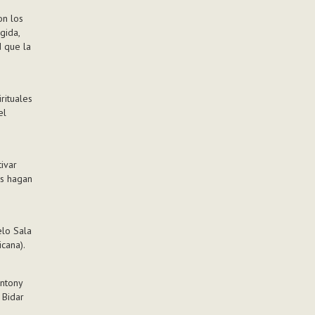
on los
gida,
d que la
rituales
el
ivar
os hagan
elo Sala
cana).
Antony
 Bidar