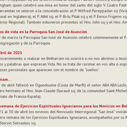
ingham, quien celebró una misa en honor del santo del siglo V. Cuatro Pad
arramitas se unieron a la concelebración: el P. Wilfred Pereppadan scj (Vica
nal en Inglaterra), el P. Athit scj, el P. Bi-tu Pitak scj y el P. Enrico Frigerio scj
erior Regional). También estuvieron presentes el Hno. John scj y el Hno. An
 de vida en la Parroquia San José de Asunción
9 de marzo la Parroquia San José de Asunción celebró solemnemente el P
ongregación y de la Parroquia.
bril de 2023
discernimiento a realizar en Betharram no ocurrirá si no nos abrimos a Jesús
os y palabras que expresan Vida. No se trata de razonar en vos alta o exp
reses personales que aparecen con el nombre de “sueños”.
riam…
7 de abril falleció en Oguedoume (Costa de Marfil) el señor ABA ABA Lechi
tro hermano el Hno. Jean-Claude Djuraud scj, de la comunidad Saint-Miche
riato de Francia-España).
semana de Ejercicios Espirituales Ignacianos para los Novicios en Be
1 al 30 de abril los novicios del Noviciado Interregional “San José” vivirán
era semana de los Ejercicios Espirituales Ignacianos, acompañados por su 
 Stervin Selvadass scj.