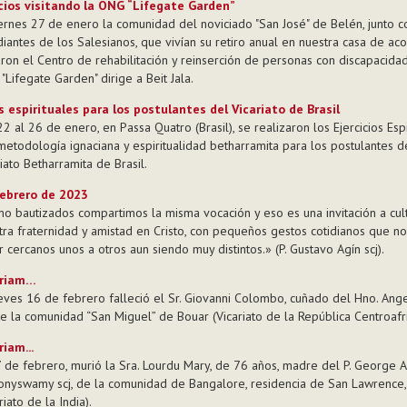
cios visitando la ONG “Lifegate Garden”
iernes 27 de enero la comunidad del noviciado "San José" de Belén, junto c
diantes de los Salesianos, que vivían su retiro anual en nuestra casa de aco
taron el Centro de rehabilitación y reinserción de personas con discapacida
"Lifegate Garden" dirige a Beit Jala.
s espirituales para los postulantes del Vicariato de Brasil
2 al 26 de enero, en Passa Quatro (Brasil), se realizaron los Ejercicios Espi
metodología ignaciana y espiritualidad betharramita para los postulantes d
iato Betharramita de Brasil.
ebrero de 2023
o bautizados compartimos la misma vocación y eso es una invitación a cult
tra fraternidad y amistad en Cristo, con pequeños gestos cotidianos que n
r cercanos unos a otros aun siendo muy distintos.» (P. Gustavo Agín scj).
riam…
ueves 16 de febrero falleció el Sr. Giovanni Colombo, cuñado del Hno. Ang
 de la comunidad “San Miguel” de Bouar (Vicariato de la República Centroafri
iam...
7 de febrero, murió la Sra. Lourdu Mary, de 76 años, madre del P. George 
onyswamy scj, de la comunidad de Bangalore, residencia de San Lawrence,
riato de la India).