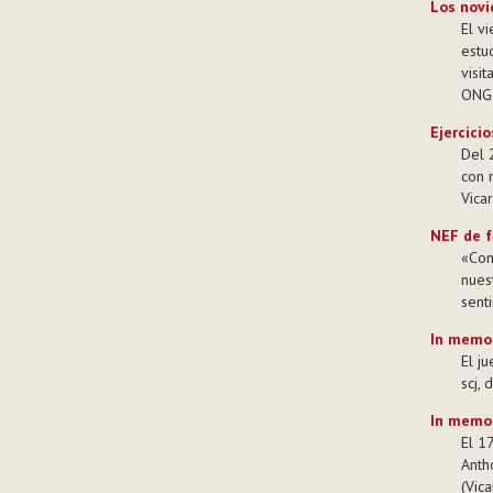
Los novi
El v
estu
visi
ONG 
Ejercicio
Del 2
con 
Vicar
NEF de f
«Com
nues
senti
In memo
El j
scj,
In memor
El 1
Anth
(Vica