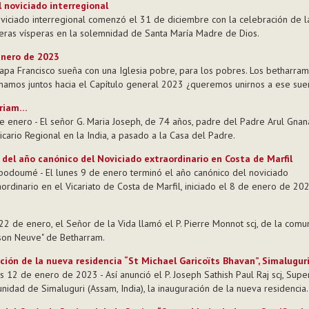
l noviciado interregional
oviciado interregional comenzó el 31 de diciembre con la celebración de l
eras vísperas en la solemnidad de Santa María Madre de Dios.
nero de 2023
Papa Francisco sueña con una Iglesia pobre, para los pobres. Los betharram
namos juntos hacia el Capítulo general 2023 ¿queremos unirnos a ese su
riam…
e enero - El señor G. Maria Joseph, de 74 años, padre del Padre Arul Gnan
Vicario Regional en la India, a pasado a la Casa del Padre.
 del año canónico del Noviciado extraordinario en Costa de Marfil
podoumé - El lunes 9 de enero terminó el año canónico del noviciado
aordinario en el Vicariato de Costa de Marfil, iniciado el 8 de enero de 202
22 de enero, el Señor de la Vida llamó el P. Pierre Monnot scj, de la comu
son Neuve" de Betharram.
ción de la nueva residencia “St Michael Garicoïts Bhavan”, Simaluguri
s 12 de enero de 2023 - Así anunció el P. Joseph Sathish Paul Raj scj, Super
nidad de Simaluguri (Assam, India), la inauguración de la nueva residencia.