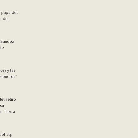
, papá del
o del
a Sandez
te
os) y las
sioneros”
el retiro
 su
en Tierra
el scj,