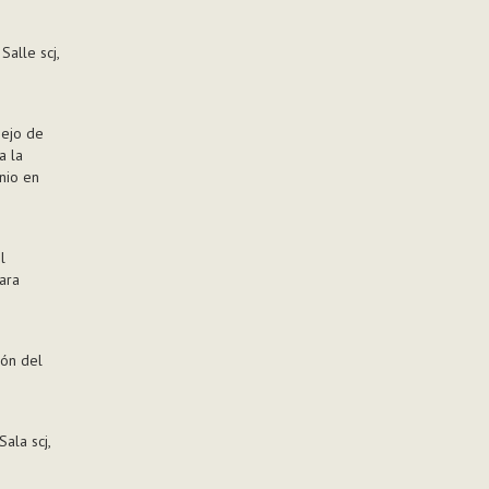
alle scj,
sejo de
a la
nio en
l
ara
ión del
ala scj,