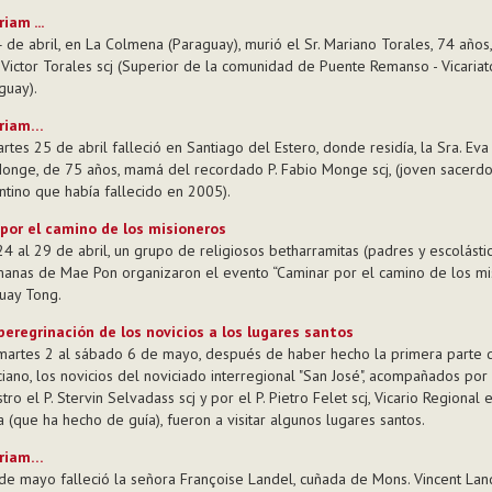
iam ...
4 de abril, en La Colmena (Paraguay), murió el Sr. Mariano Torales, 74 años
 Victor Torales scj (Superior de la comunidad de Puente Remanso - Vicariat
guay).
riam…
artes 25 de abril falleció en Santiago del Estero, donde residía, la Sra. Ev
onge, de 75 años, mamá del recordado P. Fabio Monge scj, (joven sacerdo
ntino que había fallecido en 2005).
por el camino de los misioneros
24 al 29 de abril, un grupo de religiosos betharramitas (padres y escolástic
anas de Mae Pon organizaron el evento “Caminar por el camino de los mi
uay Tong.
peregrinación de los novicios a los lugares santos
martes 2 al sábado 6 de mayo, después de haber hecho la primera parte d
ciano, los novicios del noviciado interregional "San José", acompañados por
ro el P. Stervin Selvadass scj y por el P. Pietro Felet scj, Vicario Regional 
a (que ha hecho de guía), fueron a visitar algunos lugares santos.
riam…
 de mayo falleció la señora Françoise Landel, cuñada de Mons. Vincent Land