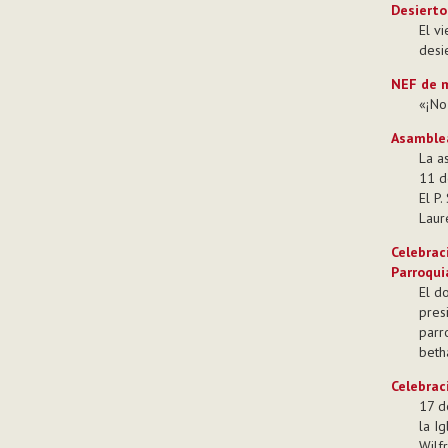
Desierto
El v
desi
NEF de 
«¡No
Asamblea
La a
11 d
El P.
Laur
Celebrac
Parroqui
El d
pres
parr
beth
Celebrac
17 d
la I
Wilf