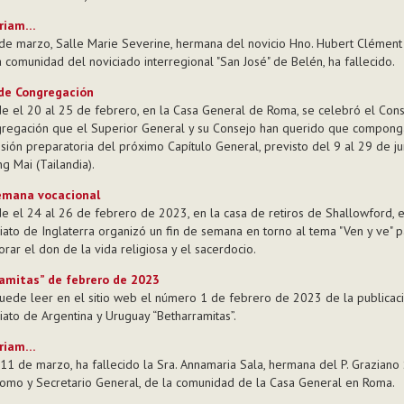
riam…
 de marzo, Salle Marie Severine, hermana del novicio Hno. Hubert Clément S
a comunidad del noviciado interregional "San José" de Belén, ha fallecido.
de Congregación
e el 20 al 25 de febrero, en la Casa General de Roma, se celebró el Con
regación que el Superior General y su Consejo han querido que compong
sión preparatoria del próximo Capítulo General, previsto del 9 al 29 de ju
g Mai (Tailandia).
emana vocacional
e el 24 al 26 de febrero de 2023, en la casa de retiros de Shallowford, e
riato de Inglaterra organizó un fin de semana en torno al tema "Ven y ve" p
orar el don de la vida religiosa y el sacerdocio.
amitas” de febrero de 2023
uede leer en el sitio web el número 1 de febrero de 2023 de la publicac
riato de Argentina y Uruguay “Betharramitas”.
riam…
 11 de marzo, ha fallecido la Sra. Annamaria Sala, hermana del P. Graziano S
omo y Secretario General, de la comunidad de la Casa General en Roma.