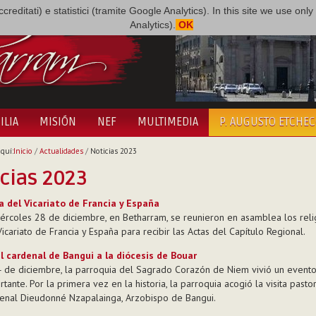
i accreditati) e statistici (tramite Google Analytics). In this site we use 
Analytics).
OK
ILIA
MISIÓN
NEF
MULTIMEDIA
P. AUGUSTO ETCHE
quí:
Inicio
/
Actualidades
/
Noticias 2023
cias 2023
 del Vicariato de Francia y España
iércoles 28 de diciembre, en Betharram, se reunieron en asamblea los reli
icariato de Francia y España para recibir las Actas del Capítulo Regional.
el cardenal de Bangui a la diócesis de Bouar
4 de diciembre, la parroquia del Sagrado Corazón de Niem vivió un event
tante. Por la primera vez en la historia, la parroquia acogió la visita pasto
enal Dieudonné Nzapalainga, Arzobispo de Bangui.