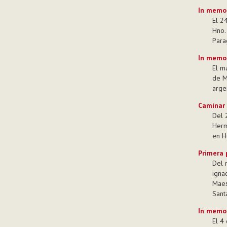
In memor
El 2
Hno.
Para
In memo
El m
de M
arge
Caminar 
Del 
Herm
en H
Primera 
Del 
igna
Maest
Sant
In memo
El 4