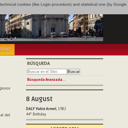
only technical cookies (like Login procedure) and statistical one (by Google
COPAR
BÚSQUEDA
Búsqueda Avanzada…
giosos
8
August
DALY Vabié Armel
, 1982
o
44°
Birthday
ral del