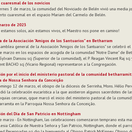
 cuaresmal de los novicios
iernes 3 de marzo, la comunidad del Noviciado de Belén vivió una media j
erto cuaresmal en el espacio Mariam del Carmelo de Belén.
marzo de 2023
 estamos solos, aún estamos vivos, el Maestro nos pone en camino!
 de la Asociación "Amigos de los Santuarios" en Betharram
samblea general de la Asociación "Amigos de los Santuarios" se celebró e
e marzo en los espacios de acogida de la comunidad "Notre Dame" de Bet
 Sylvain Dansou scj (Superior de la comunidad), el P. Reagan Vincent Raj scj y
ent BACHO scj (Vicario Regional) representaron a la Congregación.
ión por el inicio del ministerio pastoral de la comunidad betharramit
a de Nossa Senhora da Conceição
omingo 12 de marzo, el obispo de la diócesis de Serrinha, Mons. Hélio Pere
idió la celebración eucarística a la que asistieron algunos sacerdotes de la
oquias cercanas, qque marcó el inicio del ministerio pastoral de la comuni
arramita en la Parroquia Nossa Senhora da Conceição.
ión del Día de San Patricio en Nottingham
e marzo - En Nottingham, las celebraciones comenzaron temprano esta m
glesia Católica de Nuestra Señora y San Patricio, Nottingham, donde el parro
red Pereppadan scj dio la bienvenida al Obispo Patrick McKinney, Obispo d