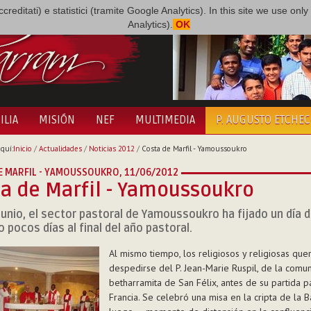
i accreditati) e statistici (tramite Google Analytics). In this site we use 
Analytics).
OK
ILIA
MISIÓN
NEF
MULTIMEDIA
P. AUGUSTO ETCHE
quí:
Inicio
/
Actualidades
/
Noticias 2012
/
Costa de Marfil - Yamoussoukro
E MARFIL - YAMOUSSOUKRO,
11/06/2012
a de Marfil - Yamoussoukro
 junio, el sector pastoral de Yamoussoukro ha fijado un día d
o pocos días al final del año pastoral.
Al mismo tiempo, los religiosos y religiosas quer
despedirse del P. Jean-Marie Ruspil, de la comu
betharramita de San Félix, antes de su partida p
Francia. Se celebró una misa en la cripta de la Bas