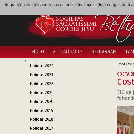
In questo sito utilizziamo cookie ai soli fini tecnici (login degli utent
INICIO
ACTUALIDADES
BETHARRAM
FAM
NAVEGACIÓN
Usted está a
Noticias 2024
COSTA D
Noticias 2023
Cost
Noticias 2022
El 5 de
Noticias 2021
faltand
Noticias 2020
Noticias 2019
Noticias 2018
Noticias 2017