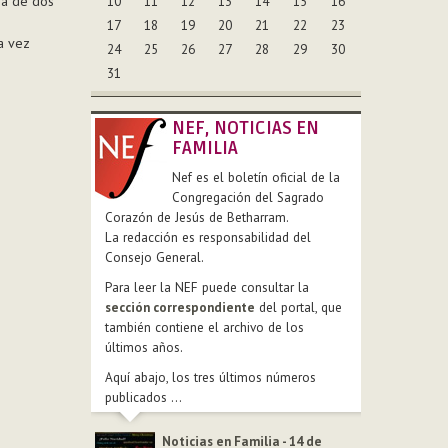
ia de dos
10
11
12
13
14
15
16
17
18
19
20
21
22
23
a vez
24
25
26
27
28
29
30
31
NEF, NOTICIAS EN
FAMILIA
Nef es el boletín oficial de la
Congregación del Sagrado
Corazón de Jesús de Betharram.
La redacción es responsabilidad del
Consejo General.
Para leer la NEF puede consultar la
sección correspondiente
del portal, que
también contiene el archivo de los
últimos años.
Aquí abajo, los tres últimos números
publicados ...
Noticias en Familia - 14 de