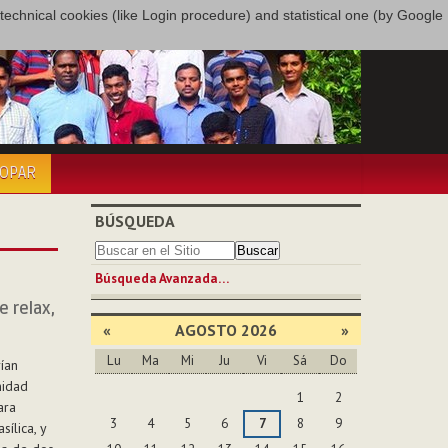
only technical cookies (like Login procedure) and statistical one (by Google
COPAR
BÚSQUEDA
Búsqueda Avanzada…
e relax,
«
AGOSTO 2026
»
Lu
Ma
Mi
Ju
Vi
Sá
Do
ían
Agosto
nidad
1
2
ara
3
4
5
6
7
8
9
ílica, y