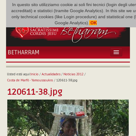
In questo sito utilizziamo cookie ai soli fini tecnici (login degli uten
accreditati) e statistici (tramite Google Analytics). In this site we 
only technical cookies (like Login procedure) and statistical one 
Google Analytics).
OK
BETHARRAM
INICIO
ACTUALIDADES
Usted está aquí:
Inicio
/
Actualidades
/
Noticias 2012
/
BETHARRAM
Costa de Marfil - Yamoussoukro
/
120611-38.jpg
FAMILIA
120611-38.jpg
MISIÓN
NEF
MULTIMEDIA
P. AUGUSTO ETCHECOPAR