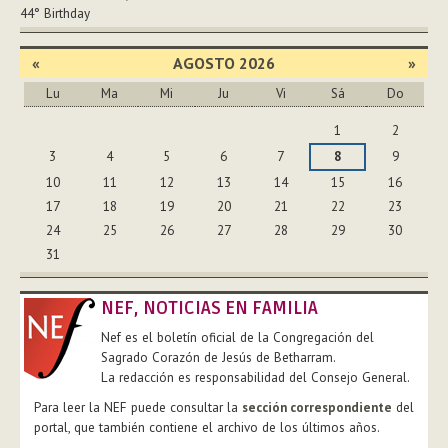
44°
Birthday
«
AGOSTO 2026
»
Lu
Ma
Mi
Ju
Vi
Sá
Do
Agosto
1
2
3
4
5
6
7
8
9
10
11
12
13
14
15
16
17
18
19
20
21
22
23
24
25
26
27
28
29
30
31
NEF, NOTICIAS EN FAMILIA
Nef es el boletín oficial de la Congregación del
Sagrado Corazón de Jesús de Betharram.
La redacción es responsabilidad del Consejo General.
Para leer la NEF puede consultar la
sección correspondiente
del
portal, que también contiene el archivo de los últimos años.