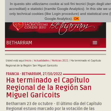
In questo sito utilizziamo cookie ai soli fini tecnici (login degli uten
accreditati) e statistici (tramite Google Analytics). In this site we 
only technical cookies (like Login procedure) and statistical one 
Google Analytics).
OK
BETHARRAM
INICIO
ACTUALIDADES
Usted está aquí:
Inicio
/
Actualidades
/
Noticias 2022
/
Ha terminado el Capítulo
BETHARRAM
Regional de la Región San Miguel Garicoits
FAMILIA
FRANCIA - BETHARRAM,
27/10/2022
MISIÓN
Ha terminado el Capítulo
NEF
Regional de la Región San
MULTIMEDIA
Miguel Garicoits
P. AUGUSTO ETCHECOPAR
Betharram 23 de octubre - El último día del Capítulo
Regional estuvo marcado por la votación de las