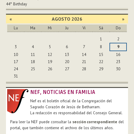
44°
Birthday
«
AGOSTO 2026
»
Lu
Ma
Mi
Ju
Vi
Sá
Do
Agosto
1
2
3
4
5
6
7
8
9
10
11
12
13
14
15
16
17
18
19
20
21
22
23
24
25
26
27
28
29
30
31
NEF, NOTICIAS EN FAMILIA
Nef es el boletín oficial de la Congregación del
Sagrado Corazón de Jesús de Betharram.
La redacción es responsabilidad del Consejo General.
Para leer la NEF puede consultar la
sección correspondiente
del
portal, que también contiene el archivo de los últimos años.