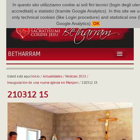
In questo sito utilizziamo cookie ai soli fini tecnici (login degli uten
accreditati) e statistici (tramite Google Analytics). In this site we 
only technical cookies (like Login procedure) and statistical one 
Google Analytics).
OK
BETHARRAM
INICIO
ACTUALIDADES
Usted está aquí:
Inicio
/
Actualidades
/
Noticias 2021
/
BETHARRAM
Inauguración de una nueva iglesia en Maepon
/
210312 15
FAMILIA
210312 15
MISIÓN
NEF
MULTIMEDIA
P. AUGUSTO ETCHECOPAR