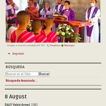
Imagen a tamaño completo:
40 KB
|
Visualizar
Descargar
Acciones
Imprimir
de
Documento
BÚSQUEDA
Búsqueda Avanzada…
8
August
DALY Vabié Armel
, 1982