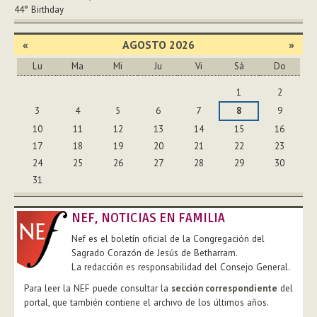
44°
Birthday
«
AGOSTO 2026
»
Lu
Ma
Mi
Ju
Vi
Sá
Do
Agosto
1
2
3
4
5
6
7
8
9
10
11
12
13
14
15
16
17
18
19
20
21
22
23
24
25
26
27
28
29
30
31
NEF, NOTICIAS EN FAMILIA
Nef es el boletín oficial de la Congregación del
Sagrado Corazón de Jesús de Betharram.
La redacción es responsabilidad del Consejo General.
Para leer la NEF puede consultar la
sección correspondiente
del
portal, que también contiene el archivo de los últimos años.