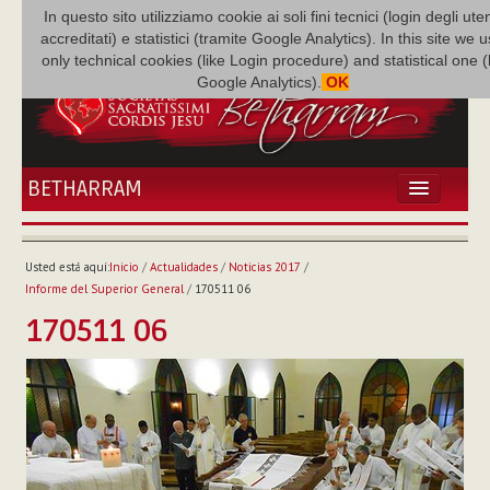
In questo sito utilizziamo cookie ai soli fini tecnici (login degli uten
accreditati) e statistici (tramite Google Analytics). In this site we 
only technical cookies (like Login procedure) and statistical one 
Google Analytics).
OK
BETHARRAM
INICIO
ACTUALIDADES
Usted está aquí:
Inicio
/
Actualidades
/
Noticias 2017
/
BETHARRAM
Informe del Superior General
/
170511 06
FAMILIA
170511 06
MISIÓN
NEF
MULTIMEDIA
P. AUGUSTO ETCHECOPAR