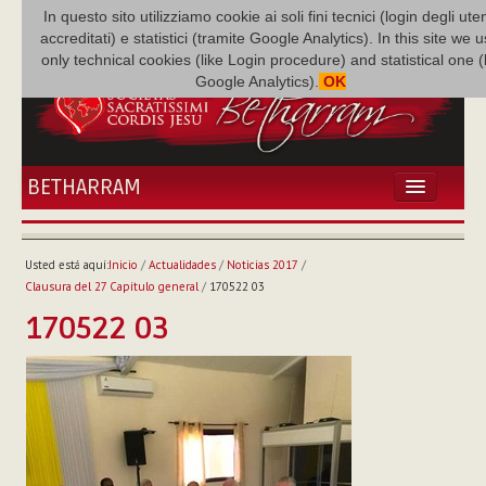
In questo sito utilizziamo cookie ai soli fini tecnici (login degli uten
accreditati) e statistici (tramite Google Analytics). In this site we 
only technical cookies (like Login procedure) and statistical one 
Google Analytics).
OK
BETHARRAM
INICIO
ACTUALIDADES
Usted está aquí:
Inicio
/
Actualidades
/
Noticias 2017
/
BETHARRAM
Clausura del 27 Capítulo general
/
170522 03
FAMILIA
170522 03
MISIÓN
NEF
MULTIMEDIA
P. AUGUSTO ETCHECOPAR