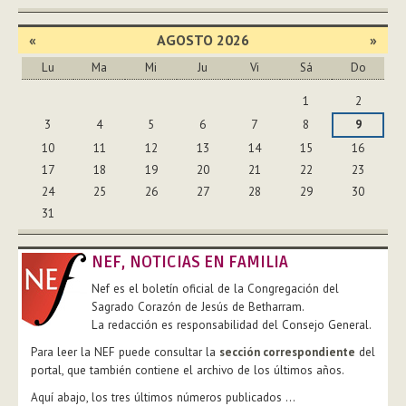
«
AGOSTO 2026
»
Lu
Ma
Mi
Ju
Vi
Sá
Do
Agosto
1
2
3
4
5
6
7
8
9
10
11
12
13
14
15
16
17
18
19
20
21
22
23
24
25
26
27
28
29
30
31
NEF, NOTICIAS EN FAMILIA
Nef es el boletín oficial de la Congregación del
Sagrado Corazón de Jesús de Betharram.
La redacción es responsabilidad del Consejo General.
Para leer la NEF puede consultar la
sección correspondiente
del
portal, que también contiene el archivo de los últimos años.
Aquí abajo, los tres últimos números publicados ...