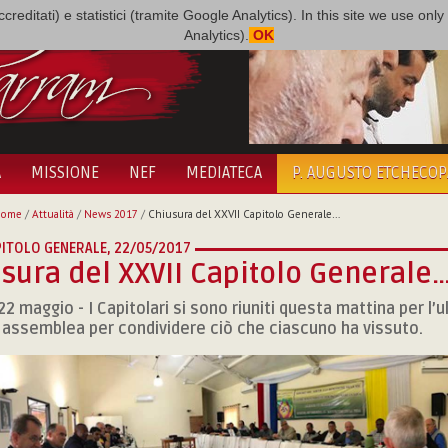
i accreditati) e statistici (tramite Google Analytics). In this site we use 
Analytics).
OK
A
MISSIONE
NEF
MEDIATECA
P. AUGUSTO ETCHECO
Home
/
Attualità
/
News 2017
/
Chiusura del XXVII Capitolo Generale…
PITOLO GENERALE,
22/05/2017
sura del XXVII Capitolo Generale
22 maggio - I Capitolari si sono riuniti questa mattina per l’u
n assemblea per condividere ciò che ciascuno ha vissuto.