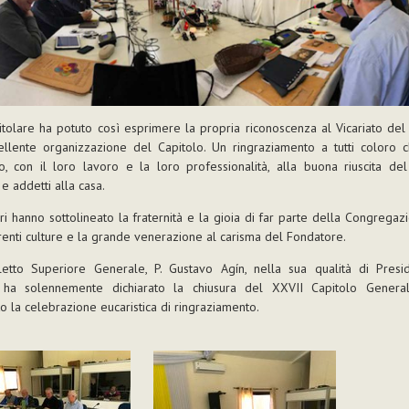
tolare ha potuto così esprimere la propria riconoscenza al Vicariato de
cellente organizzazione del Capitolo. Un ringraziamento a tutti coloro 
to, con il loro lavoro e la loro professionalità, alla buona riuscita del
 e addetti alla casa.
ari hanno sottolineato la fraternità e la gioia di far parte della Congregaz
renti culture e la grande venerazione al carisma del Fondatore.
letto Superiore Generale, P. Gustavo Agín, nella sua qualità di Presi
, ha solennemente dichiarato la chiusura del XXVII Capitolo Gener
o la celebrazione eucaristica di ringraziamento.