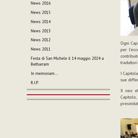
News 2016
News 2015
News 2014
News 2013
News 2012
Ogni Capi
News 2011
per l’ec
contribui
Festa di San Michele il 14 maggio 2024 a
traduttori
Betharram
I Capitol
In memoriam…
sue diffe
R.I.P.
Il neo e
Capitolo
presiedut