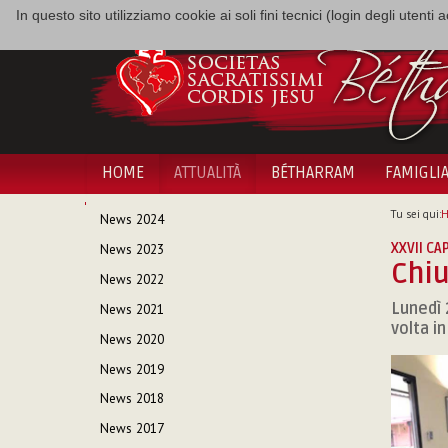
In questo sito utilizziamo cookie ai soli fini tecnici (login degli utent
HOME
ATTUALITÀ
BÉTHARRAM
FAMIGLI
NAVIGAZIONE
Tu sei qui:
News 2024
XXVII CA
News 2023
Chiu
News 2022
Lunedì 
News 2021
volta i
News 2020
News 2019
News 2018
News 2017