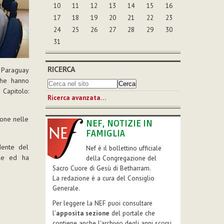
10
11
12
13
14
15
16
17
18
19
20
21
22
23
24
25
26
27
28
29
30
31
RICERCA
l Paraguay
che hanno
 Capitolo:
Ricerca avanzata…
ione nelle
NEF, NOTIZIE IN
FAMIGLIA
dente del
Nef è il bollettino ufficiale
ale ed ha
della Congregazione del
Sacro Cuore di Gesù di Betharram.
La redazione è a cura del Consiglio
Generale.
Per leggere la NEF puoi consultare
l’
apposita sezione
del portale che
contiene anche l'archivio degli anni scorsi.