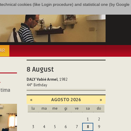
only technical cookies (like Login procedure) and statistical one (by Google
PAR
8
August
…
DALY Vabié Armel
, 1982
44°
Birthday
ltima
«
AGOSTO 2026
»
lu
ma
me
gi
ve
sa
do
agosto
1
2
3
4
5
6
7
8
9