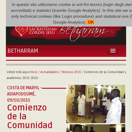
In questo sito utilizziamo cookie ai soli fini tecnici (login degli uten
accreditati) e statistici (tramite Google Analytics). In this site we 
only technical cookies (like Login procedure) and statistical one 
Google Analytics).
OK
BETHARRAM
INICIO
ACTUALIDADES
Usted está aquí:
Inicio
/
Actualidades
/
Noticias 2015
/
Comienzo de la Comunidad y
BETHARRAM
académico 2015-2016
FAMILIA
COSTA DE MARFIL -
MISIÓN
ADIAPODOUMÉ,
NEF
09/10/2015
Comienzo
MULTIMEDIA
de la
P. AUGUSTO ETCHECOPAR
Comunidad