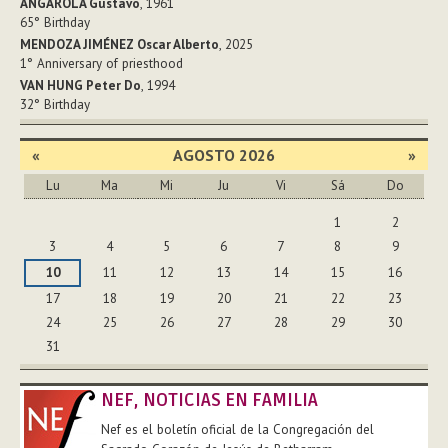
ANGAROLA Gustavo
, 1961
65°
Birthday
MENDOZA JIMÉNEZ Oscar Alberto
, 2025
1°
Anniversary of priesthood
VAN HUNG Peter Do
, 1994
32°
Birthday
«
AGOSTO 2026
»
Lu
Ma
Mi
Ju
Vi
Sá
Do
Agosto
1
2
3
4
5
6
7
8
9
10
11
12
13
14
15
16
17
18
19
20
21
22
23
24
25
26
27
28
29
30
31
NEF, NOTICIAS EN FAMILIA
Nef es el boletín oficial de la Congregación del