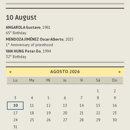
10
August
ANGAROLA Gustavo
, 1961
65°
Birthday
MENDOZA JIMÉNEZ Oscar Alberto
, 2025
1°
Anniversary of priesthood
VAN HUNG Peter Do
, 1994
32°
Birthday
«
AGOSTO 2026
»
Lu
Ma
Mi
Ju
Vi
Sá
Do
Agosto
1
2
3
4
5
6
7
8
9
10
11
12
13
14
15
16
17
18
19
20
21
22
23
24
25
26
27
28
29
30
31