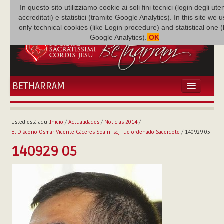
In questo sito utilizziamo cookie ai soli fini tecnici (login degli uten
accreditati) e statistici (tramite Google Analytics). In this site we 
only technical cookies (like Login procedure) and statistical one 
Google Analytics).
OK
BETHARRAM
INICIO
ACTUALIDADES
Usted está aquí:
Inicio
/
Actualidades
/
Noticias 2014
/
BETHARRAM
El Diácono Osmar Vicente Cáceres Spaini scj fue ordenado Sacerdote
/
140929 05
FAMILIA
140929 05
MISIÓN
NEF
MULTIMEDIA
P. AUGUSTO ETCHECOPAR