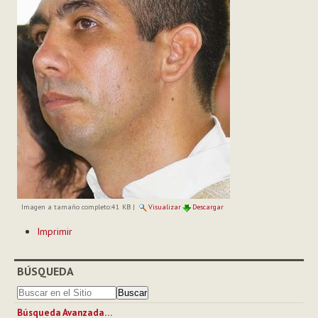
Imagen a tamaño completo:
41 KB
|
Visualizar
Descargar
Acciones
Imprimir
de
Documento
BÚSQUEDA
Búsqueda Avanzada…