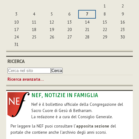
agosto
1
2
3
4
5
6
7
8
9
10
11
12
13
14
15
16
17
18
19
20
21
22
23
24
25
26
27
28
29
30
31
RICERCA
Ricerca avanzata…
NEF, NOTIZIE IN FAMIGLIA
Nef è il bollettino ufficiale della Congregazione del
Sacro Cuore di Gesù di Betharram.
La redazione è a cura del Consiglio Generale.
Per leggere la NEF puoi consultare l’
apposita sezione
del
portale che contiene anche l'archivio degli anni scorsi.