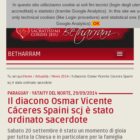
In questo sito utilizziamo cookie ai soli fini tecnici (login degli uten
accreditati) e statistici (tramite Google Analytics). In this site we 
only technical cookies (like Login procedure) and statistical one 
Google Analytics).
OK
BETHARRAM
HOME
ATTUALITÀ
Tu sei qui:
Home
/
Attualità
/
News 2014
/
Il diacono Osmar Vicente Cáceres Spaini
BÉTHARRAM
scj è stato ordinato sacerdote
FAMIGLIA
PARAGUAY - YATAITY DEL NORTE,
29/09/2014
MISSIONE
Il diacono Osmar Vicente
NEF
Cáceres Spaini scj è stato
MEDIATECA
ordinato sacerdote
P. AUGUSTO ETCHECOPAR
Sabato 20 settembre è stato un momento di gioia
per tutta la Chiesa e in particolare per la famiglia