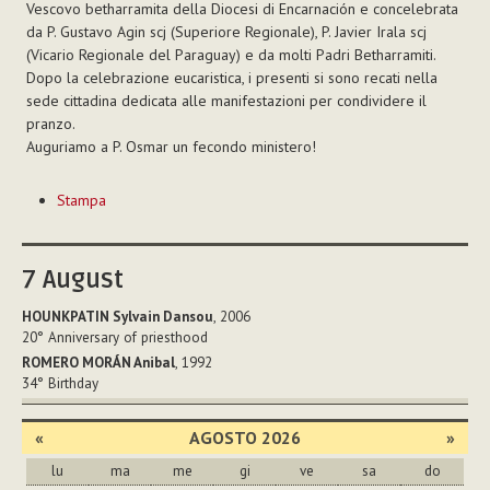
Vescovo betharramita della Diocesi di Encarnación e concelebrata
da P. Gustavo Agin scj (Superiore Regionale), P. Javier Irala scj
(Vicario Regionale del Paraguay) e da molti Padri Betharramiti.
Dopo la celebrazione eucaristica, i presenti si sono recati nella
sede cittadina dedicata alle manifestazioni per condividere il
pranzo.
Auguriamo a P. Osmar un fecondo ministero!
Azioni
Stampa
sul
documento
7
August
HOUNKPATIN Sylvain Dansou
, 2006
20°
Anniversary of priesthood
ROMERO MORÁN Anibal
, 1992
34°
Birthday
«
AGOSTO 2026
»
lu
ma
me
gi
ve
sa
do