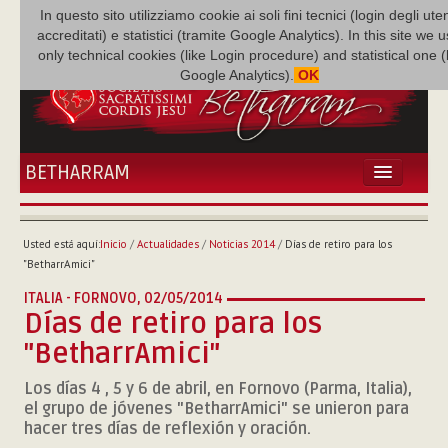
In questo sito utilizziamo cookie ai soli fini tecnici (login degli uten
accreditati) e statistici (tramite Google Analytics). In this site we 
only technical cookies (like Login procedure) and statistical one 
Google Analytics).
OK
BETHARRAM
INICIO
ACTUALIDADES
Usted está aquí:
Inicio
/
Actualidades
/
Noticias 2014
/
Días de retiro para los
BETHARRAM
"BetharrAmici"
FAMILIA
ITALIA - FORNOVO,
02/05/2014
MISIÓN
Días de retiro para los
NEF
"BetharrAmici"
MULTIMEDIA
Los días 4 , 5 y 6 de abril, en Fornovo (Parma, Italia),
P. AUGUSTO ETCHECOPAR
el grupo de jóvenes "BetharrAmici" se unieron para
hacer tres días de reflexión y oración.