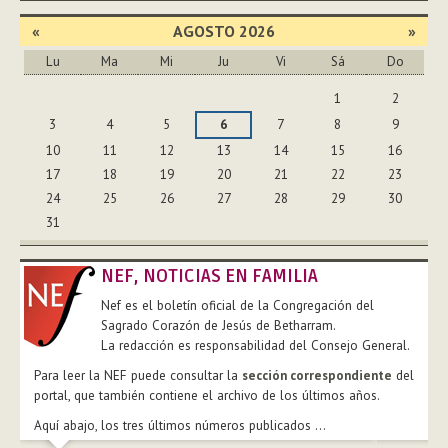
«
AGOSTO 2026
»
Lu
Ma
Mi
Ju
Vi
Sá
Do
Agosto
1
2
3
4
5
6
7
8
9
10
11
12
13
14
15
16
17
18
19
20
21
22
23
24
25
26
27
28
29
30
31
NEF, NOTICIAS EN FAMILIA
Nef es el boletín oficial de la Congregación del
Sagrado Corazón de Jesús de Betharram.
La redacción es responsabilidad del Consejo General.
Para leer la NEF puede consultar la
sección correspondiente
del
portal, que también contiene el archivo de los últimos años.
Aquí abajo, los tres últimos números publicados ...