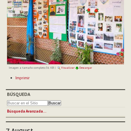
Imagen a tamaño completo:
36 KB
|
Visualizar
Descargar
Acciones
Imprimir
de
Documento
BÚSQUEDA
Búsqueda Avanzada…