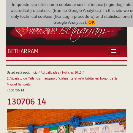
In questo sito utilizziamo cookie ai soli fini tecnici (login degli uten
accreditati) e statistici (tramite Google Analytics). In this site we 
only technical cookies (like Login procedure) and statistical one 
Google Analytics).
OK
BETHARRAM
INICIO
ACTUALIDADES
Usted está aquí:
Inicio
/
Actualidades
/
Noticias 2013
/
BETHARRAM
El Vicariato de Tailandia inauguró oficialmente el Año Jubilar en honor de San
FAMILIA
Miguel Garicoits
/
130706 14
MISIÓN
130706 14
NEF
MULTIMEDIA
P. AUGUSTO ETCHECOPAR