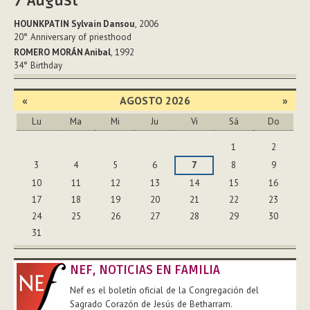
7
August
HOUNKPATIN Sylvain Dansou
, 2006
20°
Anniversary of priesthood
ROMERO MORÁN Anibal
, 1992
34°
Birthday
«
AGOSTO 2026
»
Lu
Ma
Mi
Ju
Vi
Sá
Do
Agosto
1
2
3
4
5
6
7
8
9
10
11
12
13
14
15
16
17
18
19
20
21
22
23
24
25
26
27
28
29
30
31
NEF, NOTICIAS EN FAMILIA
Nef es el boletín oficial de la Congregación del
Sagrado Corazón de Jesús de Betharram.