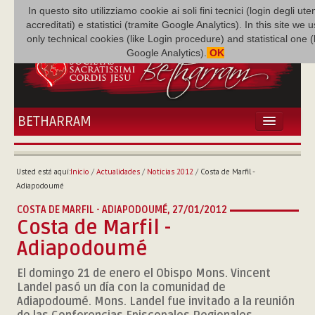
In questo sito utilizziamo cookie ai soli fini tecnici (login degli uten
accreditati) e statistici (tramite Google Analytics). In this site we 
only technical cookies (like Login procedure) and statistical one 
Google Analytics).
OK
BETHARRAM
INICIO
ACTUALIDADES
Usted está aquí:
Inicio
/
Actualidades
/
Noticias 2012
/
Costa de Marfil -
BETHARRAM
Adiapodoumé
FAMILIA
COSTA DE MARFIL - ADIAPODOUMÉ,
27/01/2012
MISIÓN
Costa de Marfil -
NEF
Adiapodoumé
MULTIMEDIA
El domingo 21 de enero el Obispo Mons. Vincent
P. AUGUSTO ETCHECOPAR
Landel pasó un día con la comunidad de
Adiapodoumé. Mons. Landel fue invitado a la reunión