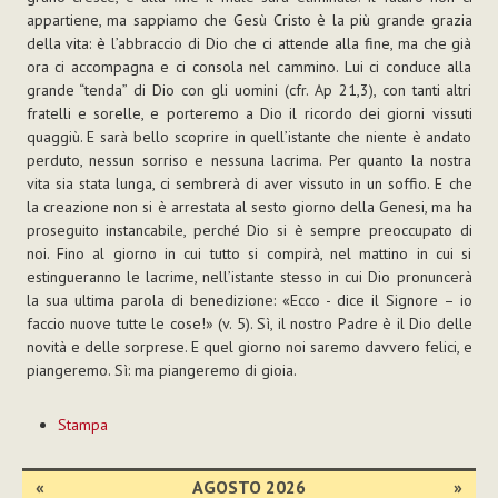
appartiene, ma sappiamo che Gesù Cristo è la più grande grazia
della vita: è l’abbraccio di Dio che ci attende alla fine, ma che già
ora ci accompagna e ci consola nel cammino. Lui ci conduce alla
grande “tenda” di Dio con gli uomini (cfr. Ap 21,3), con tanti altri
fratelli e sorelle, e porteremo a Dio il ricordo dei giorni vissuti
quaggiù. E sarà bello scoprire in quell’istante che niente è andato
perduto, nessun sorriso e nessuna lacrima. Per quanto la nostra
vita sia stata lunga, ci sembrerà di aver vissuto in un soffio. E che
la creazione non si è arrestata al sesto giorno della Genesi, ma ha
proseguito instancabile, perché Dio si è sempre preoccupato di
noi. Fino al giorno in cui tutto si compirà, nel mattino in cui si
estingueranno le lacrime, nell’istante stesso in cui Dio pronuncerà
la sua ultima parola di benedizione: «Ecco - dice il Signore – io
faccio nuove tutte le cose!» (v. 5). Sì, il nostro Padre è il Dio delle
novità e delle sorprese. E quel giorno noi saremo davvero felici, e
piangeremo. Sì: ma piangeremo di gioia.
Azioni
Stampa
sul
documento
«
AGOSTO 2026
»