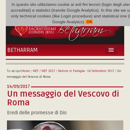
In questo sito utilizziamo cookie ai soli fini tecnici (login degli uten
accreditati) e statistici (tramite Google Analytics). In this site we 
only technical cookies (like Login procedure) and statistical one 
Google Analytics).
OK
BETHARRAM
HOME
ATTUALITÀ
Tu sei qui:
Home
/
NEF
/
NEF 2017
/
Notizie in Famiglia - 14 Settembre 2017
/
Un
BÉTHARRAM
messaggio del Vescovo di Roma
FAMIGLIA
14/09/2017
MISSIONE
Un messaggio del Vescovo di
NEF
Roma
MEDIATECA
Eredi delle promesse di Dio
P. AUGUSTO ETCHECOPAR