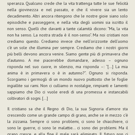
speranza. Qualcuno crede che la vita trattenga tutte le sue felicità
nella giovinezza e nel passato, e che il vivere sia un lento
decadimento. Altri ancora ritengono che le nostre gioie siano solo
episodiche e passeggere, e nella vita degli uomini sia iscritto il
non senso. Quelli che davanti a tante calamità dicono: “Ma, la vita
non ha senso. La nostra strada è il non-senso”. Ma noi cristiani non
crediamo questo. Crediamo invece che nell’orizzonte dell’uomo
c’è un sole che illumina per sempre. Crediamo che i nostri giorni
più belli devono ancora venire. Siamo gente più di primavera che
d’autunno. A me piacerebbe domandare, adesso – ognuno
risponda nel suo cuore, in silenzio, ma risponda –: “[...] La mia
anima è in primavera o è in autunno?”. Ognuno si risponda.
Scorgiamo i germogli di un mondo nuovo piuttosto che le foglie
ingiallite sui rami. Non ci culliamo in nostalgie, rimpianti e lamenti:
sappiamo che Dio ci vuole eredi di una promessa e instancabili
coltivatori di sogni. [...]
Il cristiano sa che il Regno di Dio, la sua Signoria d’amore sta
crescendo come un grande campo di grano, anche se in mezzo c’è
la zizzania. Sempre ci sono problemi, ci sono le chiacchiere, ci
sono le guerre, ci sono le malattie… ci sono dei problemi. Ma il
grano cresce, e alla fine il male sarà eliminato. Il futuro non ci