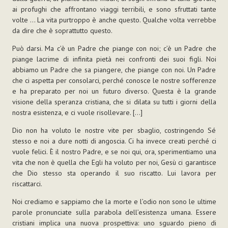
ai profughi che affrontano viaggi terribili, e sono sfruttati tante
volte … La vita purtroppo è anche questo. Qualche volta verrebbe
da dire che è soprattutto questo.
Può darsi. Ma c’è un Padre che piange con noi; c’è un Padre che
piange lacrime di infinita pietà nei confronti dei suoi figli. Noi
abbiamo un Padre che sa piangere, che piange con noi. Un Padre
che ci aspetta per consolarci, perché conosce le nostre sofferenze
e ha preparato per noi un futuro diverso. Questa è la grande
visione della speranza cristiana, che si dilata su tutti i giorni della
nostra esistenza, e ci vuole risollevare. [...]
Dio non ha voluto le nostre vite per sbaglio, costringendo Sé
stesso e noi a dure notti di angoscia. Ci ha invece creati perché ci
vuole felici. È il nostro Padre, e se noi qui, ora, sperimentiamo una
vita che non è quella che Egli ha voluto per noi, Gesù ci garantisce
che Dio stesso sta operando il suo riscatto. Lui lavora per
riscattarci.
Noi crediamo e sappiamo che la morte e l’odio non sono le ultime
parole pronunciate sulla parabola dell’esistenza umana. Essere
cristiani implica una nuova prospettiva: uno sguardo pieno di