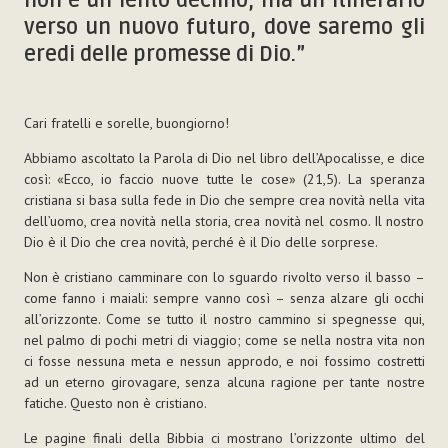
non è un lento declino, ma un itinerario
verso un nuovo futuro, dove saremo gli
eredi delle promesse di Dio.”
Cari fratelli e sorelle, buongiorno!
Abbiamo ascoltato la Parola di Dio nel libro dell’Apocalisse, e dice
così: «Ecco, io faccio nuove tutte le cose» (21,5). La speranza
cristiana si basa sulla fede in Dio che sempre crea novità nella vita
dell’uomo, crea novità nella storia, crea novità nel cosmo. Il nostro
Dio è il Dio che crea novità, perché è il Dio delle sorprese.
Non è cristiano camminare con lo sguardo rivolto verso il basso –
come fanno i maiali: sempre vanno così – senza alzare gli occhi
all’orizzonte. Come se tutto il nostro cammino si spegnesse qui,
nel palmo di pochi metri di viaggio; come se nella nostra vita non
ci fosse nessuna meta e nessun approdo, e noi fossimo costretti
ad un eterno girovagare, senza alcuna ragione per tante nostre
fatiche. Questo non è cristiano.
Le pagine finali della Bibbia ci mostrano l’orizzonte ultimo del