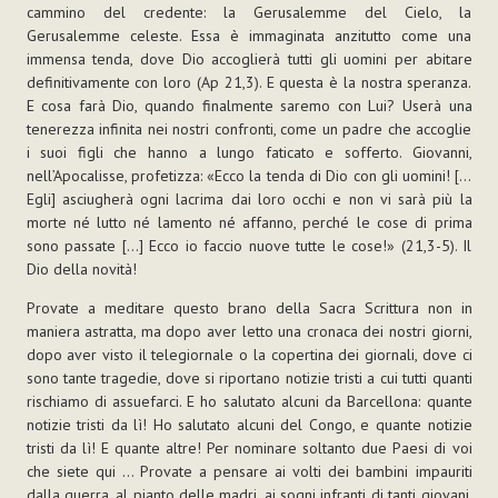
cammino del credente: la Gerusalemme del Cielo, la
Gerusalemme celeste. Essa è immaginata anzitutto come una
immensa tenda, dove Dio accoglierà tutti gli uomini per abitare
definitivamente con loro (Ap 21,3). E questa è la nostra speranza.
E cosa farà Dio, quando finalmente saremo con Lui? Userà una
tenerezza infinita nei nostri confronti, come un padre che accoglie
i suoi figli che hanno a lungo faticato e sofferto. Giovanni,
nell’Apocalisse, profetizza: «Ecco la tenda di Dio con gli uomini! […
Egli] asciugherà ogni lacrima dai loro occhi e non vi sarà più la
morte né lutto né lamento né affanno, perché le cose di prima
sono passate […] Ecco io faccio nuove tutte le cose!» (21,3-5). Il
Dio della novità!
Provate a meditare questo brano della Sacra Scrittura non in
maniera astratta, ma dopo aver letto una cronaca dei nostri giorni,
dopo aver visto il telegiornale o la copertina dei giornali, dove ci
sono tante tragedie, dove si riportano notizie tristi a cui tutti quanti
rischiamo di assuefarci. E ho salutato alcuni da Barcellona: quante
notizie tristi da lì! Ho salutato alcuni del Congo, e quante notizie
tristi da lì! E quante altre! Per nominare soltanto due Paesi di voi
che siete qui … Provate a pensare ai volti dei bambini impauriti
dalla guerra, al pianto delle madri, ai sogni infranti di tanti giovani,