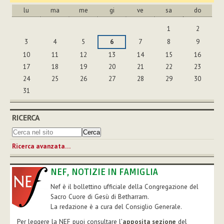
lu
ma
me
gi
ve
sa
do
agosto
1
2
3
4
5
6
7
8
9
10
11
12
13
14
15
16
17
18
19
20
21
22
23
24
25
26
27
28
29
30
31
RICERCA
Ricerca avanzata…
NEF, NOTIZIE IN FAMIGLIA
Nef è il bollettino ufficiale della Congregazione del
Sacro Cuore di Gesù di Betharram.
La redazione è a cura del Consiglio Generale.
Per leggere la NEF puoi consultare l’
apposita sezione
del