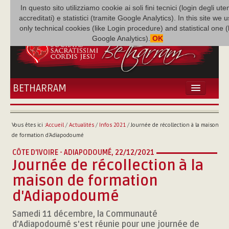
In questo sito utilizziamo cookie ai soli fini tecnici (login degli uten
accreditati) e statistici (tramite Google Analytics). In this site we 
only technical cookies (like Login procedure) and statistical one 
Google Analytics).
OK
BETHARRAM
ACCUEIL
ACTUALITÉS
Vous êtes ici :
Accueil
/
Actualités
/
Infos 2021
/
Journée de récollection à la maison
BÉTHARRAM
de formation d'Adiapodoumé
FAMILLE
CÔTE D'IVOIRE - ADIAPODOUMÉ,
22/12/2021
MISSION
Journée de récollection à la
NEF
maison de formation
MULTIMÉDIA
d'Adiapodoumé
P. AUGUSTE ETCHÉCOPAR
Samedi 11 décembre, la Communauté
d'Adiapodoumé s'est réunie pour une journée de