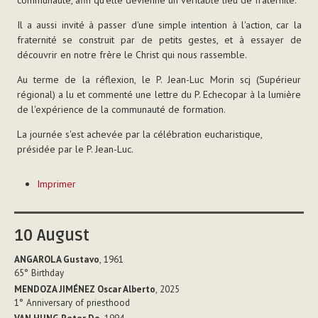
communauté, afin qu'elle devienne un véritable lieu de fraternité.
Il a aussi invité à passer d'une simple intention à l'action, car la
fraternité se construit par de petits gestes, et à essayer de
découvrir en notre frère le Christ qui nous rassemble.
Au terme de la réflexion, le P. Jean-Luc Morin scj (Supérieur
régional) a lu et commenté une lettre du P. Echecopar à la lumière
de l'expérience de la communauté de formation.
La journée s'est achevée par la célébration eucharistique,
présidée par le P. Jean-Luc.
Actions
Imprimer
sur
le
document
10
August
ANGAROLA Gustavo
, 1961
65°
Birthday
MENDOZA JIMÉNEZ Oscar Alberto
, 2025
1°
Anniversary of priesthood