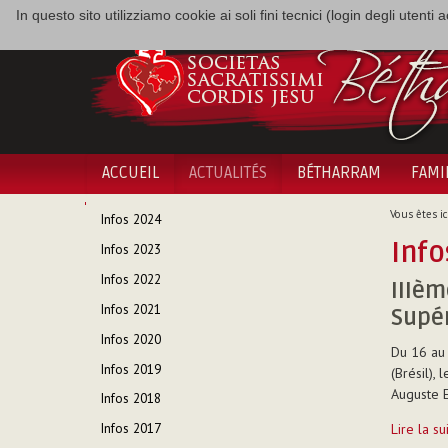
In questo sito utilizziamo cookie ai soli fini tecnici (login degli utent
ACCUEIL
ACTUALITÉS
BÉTHARRAM
FAMI
NAVIGATION
Vous êtes ici
Infos 2024
Info
Infos 2023
Infos 2022
IIIèm
Infos 2021
Supé
Infos 2020
Du 16 au 
Infos 2019
(Brésil),
Auguste E
Infos 2018
IIIème
Lire la s
Infos 2017