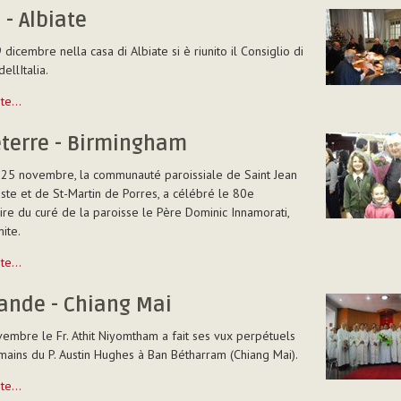
a - Albiate
dicembre nella casa di Albiate si è riunito il Consiglio di
ellItalia.
uite…
eterre - Birmingham
25 novembre, la communauté paroissiale de Saint Jean
iste et de St-Martin de Porres, a célébré le 80e
ire du curé de la paroisse le Père Dominic Innamorati,
ite.
e
uite…
am
ande - Chiang Mai
embre le Fr. Athit Niyomtham a fait ses vux perpétuels
mains du P. Austin Hughes à Ban Bétharram (Chiang Mai).
e
uite…