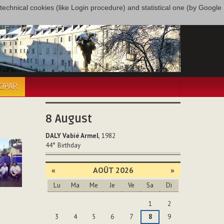
only technical cookies (like Login procedure) and statistical one (by Google
COPAR
8
August
DALY Vabié Armel
, 1982
44°
Birthday
«
AOÛT 2026
»
Lu
Ma
Me
Je
Ve
Sa
Di
Août
1
2
3
4
5
6
7
8
9