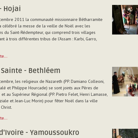
- Hojai
cembre 2011 la communauté missionnaire Bétharramite
s
a célébré la messe de la veille de Noël avec les
ns du Saint-Rédempteur, qui comprend trois villages
utés
t à trois différentes tribus de l'Assam : Karbi, Garro,
uite…
 Sainte - Bethléem
embre, les religieux de Nazareth (PP. Damiano Colleoni,
alé et Philippe Hourcade) se sont joints aux Pères de
et au Supérieur Régional (PP. Pietro Felet, Henri Lamasse,
ziale et Jean-Luc Morin) pour fêter Noël dans la ville
Christ.
uite…
d'Ivoire - Yamoussoukro