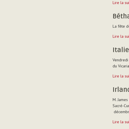
Italie
Lire la s
-
Lissone
Béth
-
La fête d
Bétharra
Lire la s
-
Communic
Italie
-
Vendredi 
du Vicariat
Italie
Lire la s
-
Albiate
Irlan
-
M. James 
Sacré-Cu
décembre
Irlande
Lire la s
-