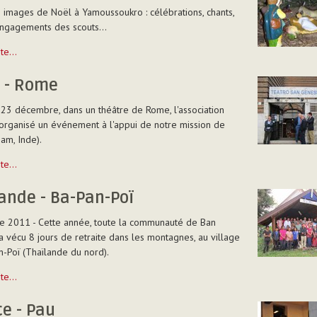
images de Noël à Yamoussoukro : célébrations, chants,
ngagements des scouts...
uite…
e - Rome
ukro
23 décembre, dans un théâtre de Rome, l'association
organisé un événement à l'appui de notre mission de
sam, Inde).
uite…
ande - Ba-Pan-Poï
 2011 - Cette année, toute la communauté de Ban
 a vécu 8 jours de retraite dans les montagnes, au village
-Poï (Thaïlande du nord).
e
uite…
e - Pau