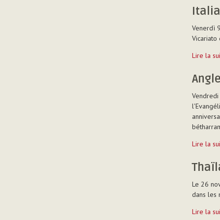
Itali
Venerdì 9 
Vicariato d
Italia
Lire la s
-
Albiate
Angl
-
Vendredi 
l'Evangél
anniversa
bétharram
Angleterr
Lire la s
-
Birmingh
Thaïl
-
Le 26 nov
dans les 
Thaïland
Lire la s