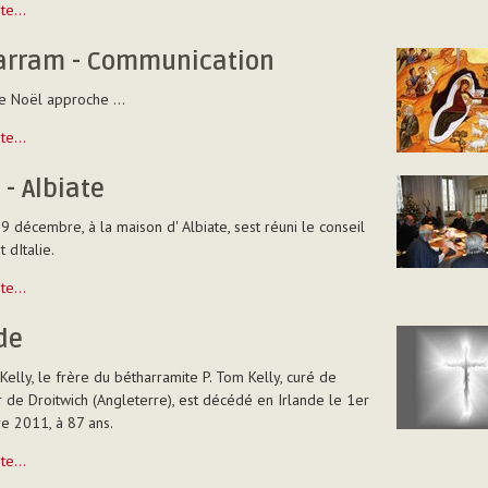
uite…
arram - Communication
e Noël approche ...
m
uite…
ation
 - Albiate
9 décembre, à la maison d' Albiate, sest réuni le conseil
 dItalie.
uite…
de
Kelly, le frère du bétharramite P. Tom Kelly, curé de
r de Droitwich (Angleterre), est décédé en Irlande le 1er
 2011, à 87 ans.
uite…