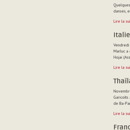
Quelques 
-
danses, e
Côte
Lire la s
d'Ivoire
-
Itali
Yamousso
Vendredi 
-
Marluc a 
Hojai (As
Italie
Lire la s
-
Rome
Thaïl
-
Novembre
Garicoïts
de Ba-Pan
Thaïland
Lire la s
-
Ba-
Franc