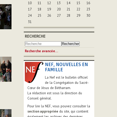
10
11
12
13
14
15
16
17
18
19
20
21
22
23
24
25
26
27
28
29
30
31
RECHERCHE
Recherche avancée…
NEF, NOUVELLES EN
FAMILLE
La Nef est le bulletin officiel
de la Congrégation du Sacré-
Cœur de Jésus de Bétharram.
La rédaction est sous la direction du
Conseil général.
Pour lire la NEF, vous pouvez consulter la
section appropriée
du site, qui contient
également les archives des dernières