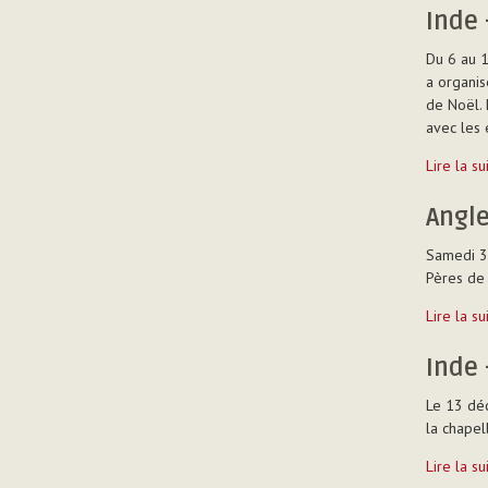
Barracas
Inde 
-
Du 6 au 
a organis
de Noël.
avec les 
Inde
Lire la s
-
Mangalor
Angl
-
Samedi 3 
Pères de 
Angleter
Lire la s
-
Birmingh
Inde 
-
Le 13 déc
la chape
Inde
Lire la s
-