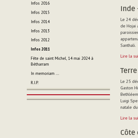
rencontre
Infos 2016
Régional
Inde 
Infos 2015
des
Le 24 dé
Supérieur
Infos 2014
de Hojai 
des
Infos 2013
paroissie
Communa
appartenan
-
Infos 2012
Santhali.
Infos 2011
Inde
Lire la s
Fête de saint Michel, 14 mai 2024 à
-
Bétharram
Hojai
Terre
In memoriam ...
-
Le 25 déc
R.I.P.
Gaston Hi
Bethléem 
Luigi Spe
natale du 
Terre
Lire la s
Sainte
-
Côte 
Bethléem