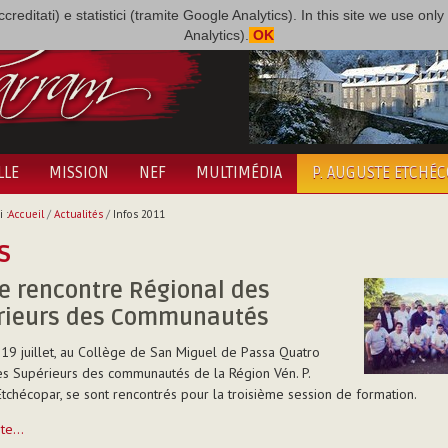
i accreditati) e statistici (tramite Google Analytics). In this site we use 
Analytics).
OK
LLE
MISSION
NEF
MULTIMÉDIA
P. AUGUSTE ETCHÉ
 :
Accueil
/
Actualités
/
Infos 2011
s
e rencontre Régional des
rieurs des Communautés
19 juillet, au Collège de San Miguel de Passa Quatro
 les Supérieurs des communautés de la Région Vén. P.
tchécopar, se sont rencontrés pour la troisième session de formation.
uite…