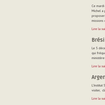
Pan-
Ce mardi 
Poï
Michel a 
-
proposer 
missions 
France
Lire la s
-
Pau
Brési
-
Le 5 déce
qui fréqu
ministère
Brésil
Lire la s
-
Belo
Argen
Horizont
L'Institu
-
visiter, 
Argentin
Lire la s
-