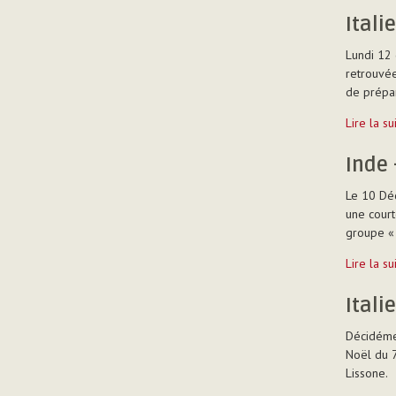
Bangalor
Itali
-
Lundi 12
retrouvée
de prépar
Italie
Lire la s
-
Pozzaglia
Inde 
Sabina
Le 10 Dé
-
une court
groupe « 
Inde
Lire la s
-
Bangalor
Itali
-
Décidémen
Noël du 7
Lissone.