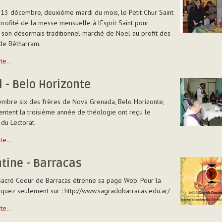
13 décembre, deuxième mardi du mois, le Petit Chur Saint
profité de la messe mensuelle à lEsprit Saint pour
son désormais traditionnel marché de Noël au profit des
de Bétharram.
uite…
l - Belo Horizonte
mbre six des frères de Nova Grenada, Belo Horizonte,
entent la troisième année de théologie ont reçu le
 du Lectorat.
uite…
tine - Barracas
e
t Sacré Coeur de Barracas étrenne sa page Web. Pour la
cliquez seulement sur : http://www.sagradobarracas.edu.ar/
e
uite…