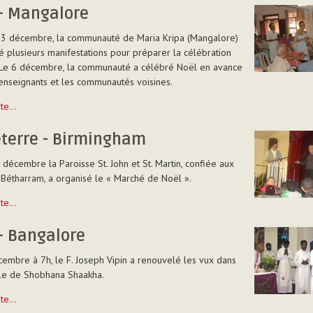
- Mangalore
13 décembre, la communauté de Maria Kripa (Mangalore)
é plusieurs manifestations pour préparer la célébration
 Le 6 décembre, la communauté a célébré Noël en avance
enseignants et les communautés voisines.
uite…
e
eterre - Birmingham
décembre la Paroisse St. John et St. Martin, confiée aux
Bétharram, a organisé le « Marché de Noël ».
re
uite…
am
- Bangalore
embre à 7h, le F. Joseph Vipin a renouvelé les vux dans
lle de Shobhana Shaakha.
uite…