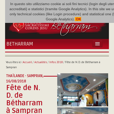
In questo sito utilizziamo cookie ai soli fini tecnici (login degli uten
accreditati) e statistici (tramite Google Analytics). In this site we 
only technical cookies (like Login procedure) and statistical one 
Google Analytics).
OK
BETHARRAM
ACCUEIL
ACTUALITÉS
Vous êtes ici :
Accueil
/
Actualités
/
Infos 2018
/
Fête de N. D. de Bétharram à
BÉTHARRAM
Sampran
FAMILLE
THAÏLANDE - SAMPRAN,
MISSION
16/08/2018
Fête de N.
NEF
MULTIMÉDIA
D. de
P. AUGUSTE ETCHÉCOPAR
Bétharram
à Sampran