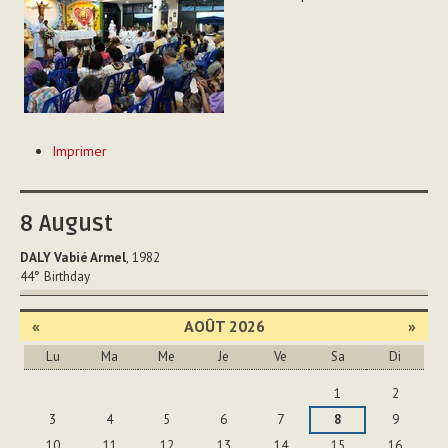
Actions
Imprimer
sur
le
document
8
August
DALY Vabié Armel
, 1982
44°
Birthday
«
AOÛT 2026
»
Lu
Ma
Me
Je
Ve
Sa
Di
Août
1
2
3
4
5
6
7
8
9
10
11
12
13
14
15
16